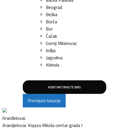
Bačka Palanka
Beograd
Beška
Borča
Bor
Čačak
Gornji Milanovac
Inđija
Jagodina
Kikinda
Kladovo
Kopaonik
Kragujevac
KONTAKTIRAJTE NAS
Kovin
Premijum lokacije
Kraljevo
Kruševac
Leskovac
Aranđelovac
Loznica
Arandjelovac Knjaza Miloša centar grada I