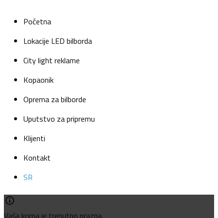
Početna
Lokacije LED bilborda
City light reklame
Kopaonik
Oprema za bilborde
Uputstvo za pripremu
Klijenti
Kontakt
SR
Vaša korpa je trenutno prazna.