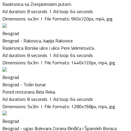
Sokobanja
Raskrsnica sa Zrenjaninskim putem.
Sombor
Ad duration: 8 seconds I Ad loop: 64 seconds
Ub
Dimensions: 4x3m I File formats: 960x720px, mp4, jpg
Užice
Valjevo
Beograd
Velika Plana
Beograd - Rakovica, kapija Rakovice
Vlasotince
Raskrsnica Borske ulice i ulice Pere Velimirovića.
Vrnjačka Banja
Ad duration: 8 seconds I Ad loop: 64 seconds
Vrdnik
Dimensions: 6x3m I File formats: 1440x720px, mp4, jpg
Vršac
Vranje
Beograd
Vrbas
Beograd - Tošin bunar
Zaječar
Pored restorana Bela Reka.
Zlatibor
Ad duration: 8 seconds I Ad loop: 64 seconds
Zrenjanin
Dimensions: 5x3m I File formats: 1280x768px, mp4, jpg
Beograd
Beograd - ugao Bulevara Zorana Đinđića i Španskih Boraca