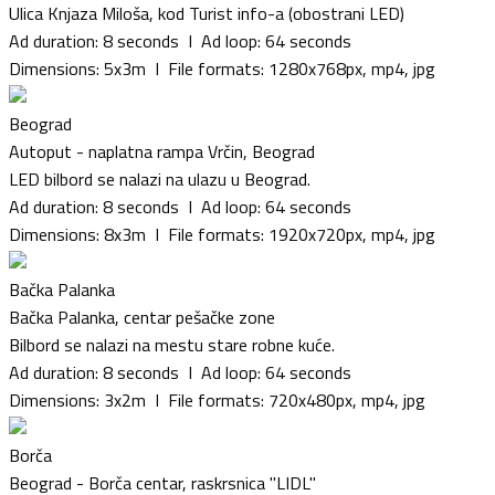
Mladenovac
Ulica Knjaza Miloša, kod Turist info-a (obostrani LED)
Niš
Ad duration: 8 seconds I Ad loop: 64 seconds
Nova Pazova
Dimensions: 5x3m I File formats: 1280x768px, mp4, jpg
Novi Sad
Novi Pazar
Beograd
Novi Banovci
Autoput - naplatna rampa Vrčin, Beograd
Obrenovac
LED bilbord se nalazi na ulazu u Beograd.
Pančevo
Ad duration: 8 seconds I Ad loop: 64 seconds
Paraćin
Dimensions: 8x3m I File formats: 1920x720px, mp4, jpg
Pirot
Požega
Bačka Palanka
Petrovac na Mlavi
Bačka Palanka, centar pešačke zone
Prijepolje
Bilbord se nalazi na mestu stare robne kuće.
Smederevo
Ad duration: 8 seconds I Ad loop: 64 seconds
Smederevska Palanka
Dimensions: 3x2m I File formats: 720x480px, mp4, jpg
Sremska Mitrovica
Stara Pazova
Borča
Subotica
Beograd - Borča centar, raskrsnica ''LIDL''