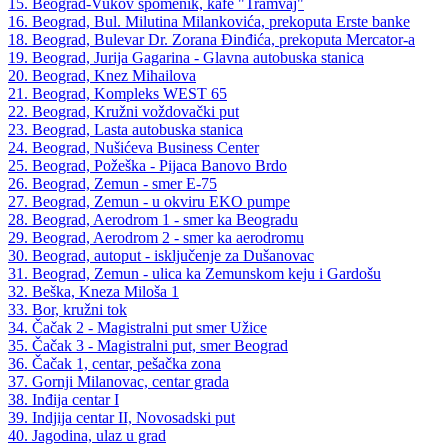
15. Beograd-Vukov spomenik, kafe "Tramvaj"
16. Beograd, Bul. Milutina Milankovića, prekoputa Erste banke
18. Beograd, Bulevar Dr. Zorana Đinđića, prekoputa Mercator-a
19. Beograd, Jurija Gagarina - Glavna autobuska stanica
20. Beograd, Knez Mihailova
21. Beograd, Kompleks WEST 65
22. Beograd, Kružni voždovački put
23. Beograd, Lasta autobuska stanica
24. Beograd, Nušićeva Business Center
25. Beograd, Požeška - Pijaca Banovo Brdo
26. Beograd, Zemun - smer E-75
27. Beograd, Zemun - u okviru EKO pumpe
28. Beograd, Aerodrom 1 - smer ka Beogradu
29. Beograd, Aerodrom 2 - smer ka aerodromu
30. Beograd, autoput - isključenje za Dušanovac
31. Beograd, Zemun - ulica ka Zemunskom keju i Gardošu
32. Beška, Kneza Miloša 1
33. Bor, kružni tok
34. Čačak 2 - Magistralni put smer Užice
35. Čačak 3 - Magistralni put, smer Beograd
36. Čačak 1, centar, pešačka zona
37. Gornji Milanovac, centar grada
38. Inđija centar I
39. Indjija centar II, Novosadski put
40. Jagodina, ulaz u grad