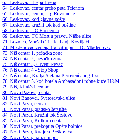
63. Leskovac - Lepa Brena
64. Leskovac, centar preko puta Telenora
65. Leskovac, centar, Trg Revolucije
66. Leskovac, kod glavne pošte
67. Leskovac, kružni tok kod opštine
68. Leskovac, TC Elu centar
69. Leskovac, TC Most u pravcu Niške ulice
71. Loznica, Maršala Tita ka banji Koviljači
71. Mladenovac centar, Tranzitni put - TC Mladenovac
73. Niš centar 1, pešačka zona
74. Niš centar 2, pešačka zona
75. Niš centar 3, Crveni Pevac
76. Niš centar 4 - Stop Shop
77. Niš centar, Kralja Stefana Prvovenčanog 15a
78. Niš centar 5, kod hotela Ambasador i robne kuće H&M
79. Niš, Klinički centar
80. Nova Pazova, centar
81. Novi Banovci, Svetosavska ulica
82. Novi Pazar, centar
83. Novi Pazar, gradsko šetalište
84. Novi Pazar, Kružni tok Šestovo
85. Novi Pazar, Kulturni centar
86. Novi Pazar, prekoputa Opšte bolnice
87. Novi Pazar, Rudjera Boškovića
88. Novi Pazar, tranzitni put