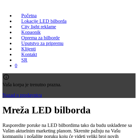
Početna
Lokacije LED bilborda
City light reklame
Kopaonik
Oprema za bilborde
Uputstvo za pripremu
Klijenti
Kontakt
SR
0
Vaša korpa je trenutno prazna.
Nazad u prodavnicu
Mreža LED bilborda
Rasporedite poruke na LED bilbordima tako da budu usklađene sa
Vašim aktuelnim marketing planom. Skrenite pažnju na Vašu
kompaniju i pošaljite poruku koju će videti veliki broj novih