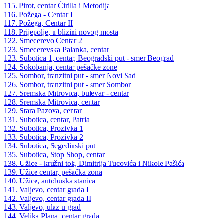
115. Pirot, centar Ćirilla i Metodija
116. Požega - Centar I
117. Požega, Centar II
118. Prijepolje, u blizini novog mosta
122. Smederevo Centar 2
123. Smederevska Palanka, centar
123. Subotica 1, centar, Beogradski put - smer Beograd
124. Sokobanja, centar pešačke zone
125. Sombor, tranzitni put - smer Novi Sad
126. Sombor, tranzitni put - smer Sombor
127. Sremska Mitrovica, bulevar - centar
128. Sremska Mitrovica, centar
129. Stara Pazova, centar
131. Subotica, centar, Patria
132. Subotica, Prozivka 1
133. Subotica, Prozivka 2
134. Subotica, Segedinski put
135. Subotica, Stop Shop, centar
138. Užice - kružni tok, Dimitrija Tucovića i Nikole Pašića
139. Užice centar, pešačka zona
140. Užice, autobuska stanica
141. Valjevo, centar grada I
142. Valjevo, centar grada II
143. Valjevo, ulaz u grad
144. Velika Plana, centar grada