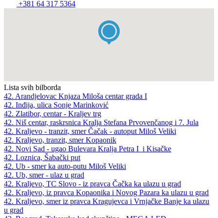
+381 64 317 5364
Lista svih bilborda
42. Arandjelovac Knjaza Miloša centar grada I
42. Inđija, ulica Sonje Marinković
42. Zlatibor, centar - Kraljev trg
42. Niš centar, raskrsnica Kralja Stefana Prvovenčanog i 7. Jula
42. Kraljevo - tranzit, smer Čačak - autoput Miloš Veliki
42. Kraljevo, tranzit, smer Kopaonik
42. Novi Sad - ugao Bulevara Kralja Petra I i Kisačke
42. Loznica, Šabački put
42. Ub - smer ka auto-putu Miloš Veliki
42. Ub, smer - ulaz u grad
42. Kraljevo, TC Slovo - iz pravca Čačka ka ulazu u grad
42. Kraljevo, iz pravca Kopaonika i Novog Pazara ka ulazu u grad
42. Kraljevo, smer iz pravca Kragujevca i Vrnjačke Banje ka ulazu
u grad