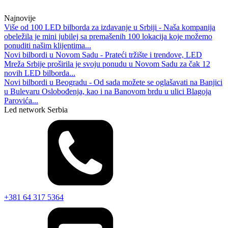
Najnovije
Više od 100 LED bilborda za izdavanje u Srbiji - Naša kompanija
obeležila je mini jubilej sa premašenih 100 lokacija koje možemo
ponuditi našim klijentima...
Novi bilbordi u Novom Sadu - Prateći tržište i trendove, LED
Mreža Srbije proširila je svoju ponudu u Novom Sadu za čak 12
novih LED bilborda...
Novi bilbordi u Beogradu - Od sada možete se oglašavati na Banjici
u Bulevaru Oslobođenja, kao i na Banovom brdu u ulici Blagoja
Parovića...
Led network Serbia
+381 64 317 5364