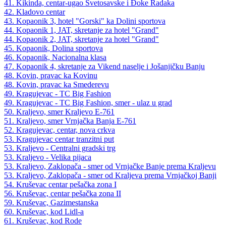
41. Kikinda, centar-ugao Svetosavske i Đoke Radaka
42. Kladovo centar
43. Kopaonik 3, hotel "Gorski" ka Dolini sportova
44. Kopaonik 1, JAT, skretanje za hotel "Grand"
44. Kopaonik 2, JAT, skretanje za hotel "Grand"
45. Kopaonik, Dolina sportova
46. Kopaonik, Nacionalna klasa
47. Kopaonik 4, skretanje za Vikend naselje i Jošanjičku Banju
48. Kovin, pravac ka Kovinu
48. Kovin, pravac ka Smederevu
49. Kragujevac - TC Big Fashion
49. Kragujevac - TC Big Fashion, smer - ulaz u grad
50. Kraljevo, smer Kraljevo E-761
51. Kraljevo, smer Vrnjačka Banja E-761
52. Kragujevac, centar, nova crkva
53. Kragujevac centar tranzitni put
53. Kraljevo - Centralni gradski trg
53. Kraljevo - Velika pijaca
53. Kraljevo, Zaklopača - smer od Vrnjačke Banje prema Kraljevu
53. Kraljevo, Zaklopača - smer od Kraljeva prema Vrnjačkoj Banji
54. Kruševac centar pešačka zona I
56. Kruševac, centar pešačka zona II
59. Kruševac, Gazimestanska
60. Kruševac, kod Lidl-a
61. Kruševac, kod Rode