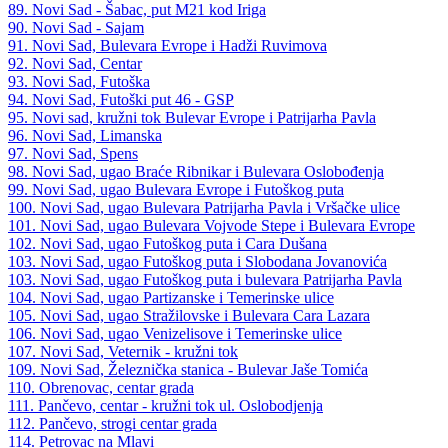
89. Novi Sad - Šabac, put M21 kod Iriga
90. Novi Sad - Sajam
91. Novi Sad, Bulevara Evrope i Hadži Ruvimova
92. Novi Sad, Centar
93. Novi Sad, Futoška
94. Novi Sad, Futoški put 46 - GSP
95. Novi sad, kružni tok Bulevar Evrope i Patrijarha Pavla
96. Novi Sad, Limanska
97. Novi Sad, Spens
98. Novi Sad, ugao Braće Ribnikar i Bulevara Oslobođenja
99. Novi Sad, ugao Bulevara Evrope i Futoškog puta
100. Novi Sad, ugao Bulevara Patrijarha Pavla i Vršačke ulice
101. Novi Sad, ugao Bulevara Vojvode Stepe i Bulevara Evrope
102. Novi Sad, ugao Futoškog puta i Cara Dušana
103. Novi Sad, ugao Futoškog puta i Slobodana Jovanovića
103. Novi Sad, ugao Futoškog puta i bulevara Patrijarha Pavla
104. Novi Sad, ugao Partizanske i Temerinske ulice
105. Novi Sad, ugao Stražilovske i Bulevara Cara Lazara
106. Novi Sad, ugao Venizelisove i Temerinske ulice
107. Novi Sad, Veternik - kružni tok
109. Novi Sad, Železnička stanica - Bulevar Jaše Tomića
110. Obrenovac, centar grada
111. Pančevo, centar - kružni tok ul. Oslobodjenja
112. Pančevo, strogi centar grada
114. Petrovac na Mlavi