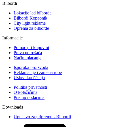
Bilbordi
Lokacije led bilborda
Bilbordi Kopaonik
City light reklame
Oprema za bilborde
Informacije
Pomoć pri kupovini
Prava potrošača
Načini plaćanja
Isporuka proizvoda
Reklamacije i zamena robe
Uslovi korišćenja
Politika privatnosti
O kolačićima
Pristup podacima
Downloads
Uputstvo za pripremu - Bilbordi