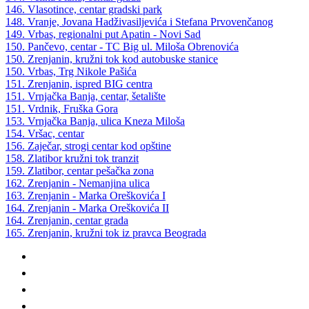
146. Vlasotince, centar gradski park
148. Vranje, Jovana Hadživasiljevića i Stefana Prvovenčanog
149. Vrbas, regionalni put Apatin - Novi Sad
150. Pančevo, centar - TC Big ul. Miloša Obrenovića
150. Zrenjanin, kružni tok kod autobuske stanice
150. Vrbas, Trg Nikole Pašića
151. Zrenjanin, ispred BIG centra
151. Vrnjačka Banja, centar, šetalište
151. Vrdnik, Fruška Gora
153. Vrnjačka Banja, ulica Kneza Miloša
154. Vršac, centar
156. Zaječar, strogi centar kod opštine
158. Zlatibor kružni tok tranzit
159. Zlatibor, centar pešačka zona
162. Zrenjanin - Nemanjina ulica
163. Zrenjanin - Marka Oreškovića I
164. Zrenjanin - Marka Oreškovića II
164. Zrenjanin, centar grada
165. Zrenjanin, kružni tok iz pravca Beograda