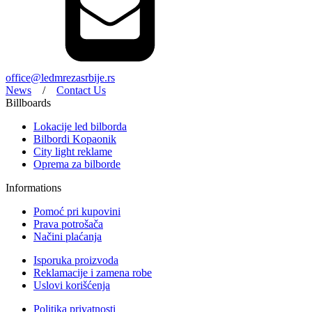
office@ledmrezasrbije.rs
News
/
Contact Us
Billboards
Lokacije led bilborda
Bilbordi Kopaonik
City light reklame
Oprema za bilborde
Informations
Pomoć pri kupovini
Prava potrošača
Načini plaćanja
Isporuka proizvoda
Reklamacije i zamena robe
Uslovi korišćenja
Politika privatnosti