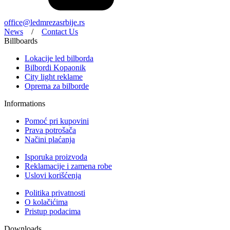
office@ledmrezasrbije.rs
News
/
Contact Us
Billboards
Lokacije led bilborda
Bilbordi Kopaonik
City light reklame
Oprema za bilborde
Informations
Pomoć pri kupovini
Prava potrošača
Načini plaćanja
Isporuka proizvoda
Reklamacije i zamena robe
Uslovi korišćenja
Politika privatnosti
O kolačićima
Pristup podacima
Downloads