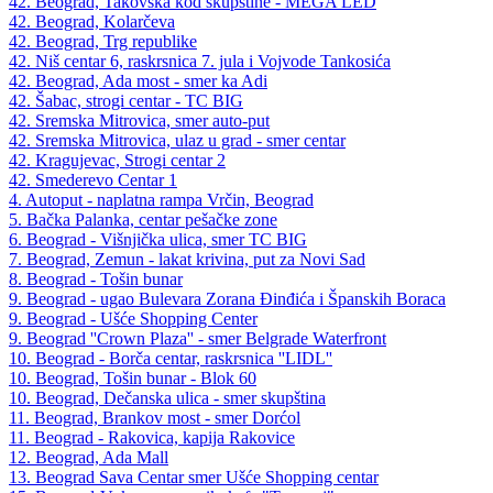
42. Beograd, Takovska kod skupštine - MEGA LED
42. Beograd, Kolarčeva
42. Beograd, Trg republike
42. Niš centar 6, raskrsnica 7. jula i Vojvode Tankosića
42. Beograd, Ada most - smer ka Adi
42. Šabac, strogi centar - TC BIG
42. Sremska Mitrovica, smer auto-put
42. Sremska Mitrovica, ulaz u grad - smer centar
42. Kragujevac, Strogi centar 2
42. Smederevo Centar 1
4. Autoput - naplatna rampa Vrčin, Beograd
5. Bačka Palanka, centar pešačke zone
6. Beograd - Višnjička ulica, smer TC BIG
7. Beograd, Zemun - lakat krivina, put za Novi Sad
8. Beograd - Tošin bunar
9. Beograd - ugao Bulevara Zorana Đinđića i Španskih Boraca
9. Beograd - Ušće Shopping Center
9. Beograd ''Crown Plaza'' - smer Belgrade Waterfront
10. Beograd - Borča centar, raskrsnica ''LIDL''
10. Beograd, Tošin bunar - Blok 60
10. Beograd, Dečanska ulica - smer skupština
11. Beograd, Brankov most - smer Dorćol
11. Beograd - Rakovica, kapija Rakovice
12. Beograd, Ada Mall
13. Beograd Sava Centar smer Ušće Shopping centar