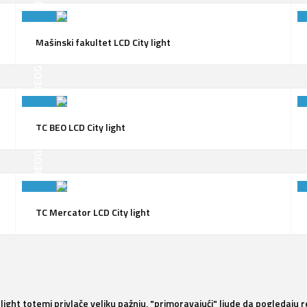
Mašinski fakultet LCD City light
BEOGRAD
TC BEO LCD City light
BEOGRAD
TC Mercator LCD City light
ight totemi privlače veliku pažnju, "primoravajući" ljude da pogledaju 