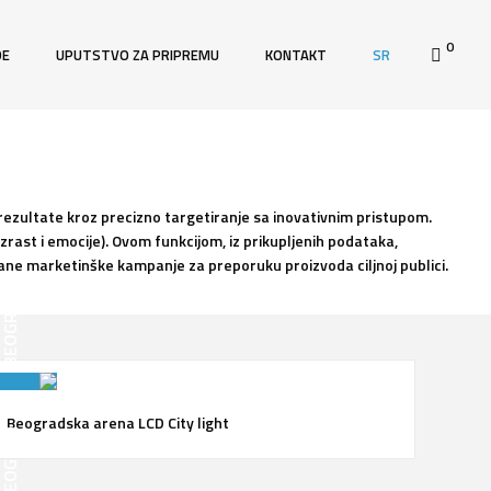
0
DE
UPUTSTVO ZA PRIPREMU
KONTAKT
SR
 rezultate kroz precizno targetiranje sa inovativnim pristupom.
uzrast i emocije). Ovom funkcijom, iz prikupljenih podataka,
vane marketinške kampanje za preporuku proizvoda ciljnoj publici.
BEOGRAD
Beogradska arena LCD City light
BEOGRAD