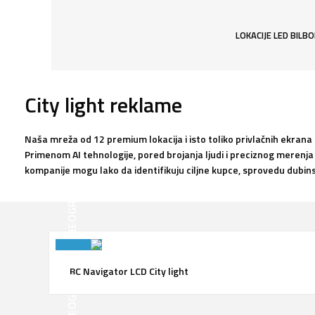
LOKACIJE LED BILB
City light reklame
Naša mreža od 12 premium lokacija i isto toliko privlačnih ekrana
Primenom AI tehnologije, pored brojanja ljudi i preciznog merenja u
kompanije mogu lako da identifikuju ciljne kupce, sprovedu dubin
BEOGRAD
BC Navigator LCD City light
BEOGRAD