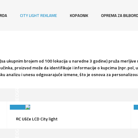
ORDA
CITY LIGHT REKLAME
KOPAONIK
OPREMA ZA BILBOR
 (sa ukupnim brojem od 100 lokacija u naredne 3 godine) pruža merljive
činka, proizvod može da identifikuje i informacije o kupcima (npr. pol, 
sku analizu i unesu odgovarajuće izmene, što je osnova za personalizo
BEOGRAD
BC Ušće LCD City light
BEOGRAD