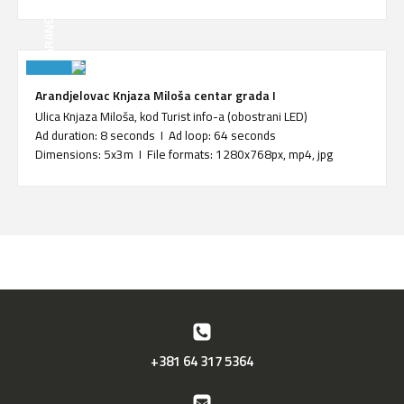
ARANĐELOVAC
Arandjelovac Knjaza Miloša centar grada I
Ulica Knjaza Miloša, kod Turist info-a (obostrani LED)
Ad duration: 8 seconds I Ad loop: 64 seconds
Dimensions: 5x3m I File formats: 1280x768px, mp4, jpg
+381 64 317 5364