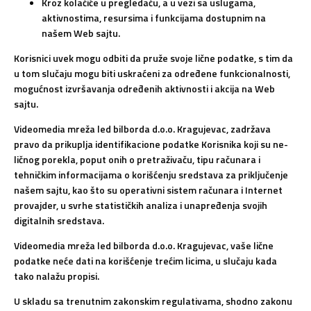
Kroz kolačiće u pregledaču, a u vezi sa uslugama,
aktivnostima, resursima i funkcijama dostupnim na
našem Web sajtu.
Korisnici uvek mogu odbiti da pruže svoje lične podatke, s tim da
u tom slučaju mogu biti uskraćeni za određene funkcionalnosti,
mogućnost izvršavanja određenih aktivnosti i akcija na Web
sajtu.
Videomedia mreža led bilborda d.o.o. Kragujevac, zadržava
pravo da prikuplja identifikacione podatke Korisnika koji su ne-
ličnog porekla, poput onih o pretraživaču, tipu računara i
tehničkim informacijama o korišćenju sredstava za priključenje
našem sajtu, kao što su operativni sistem računara i Internet
provajder, u svrhe statističkih analiza i unapređenja svojih
digitalnih sredstava.
Videomedia mreža led bilborda d.o.o. Kragujevac, vaše lične
podatke neće dati na korišćenje trećim licima, u slučaju kada
tako nalažu propisi.
U skladu sa trenutnim zakonskim regulativama, shodno zakonu