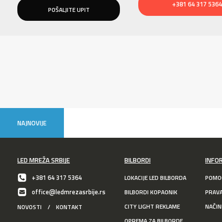
+381 64 317 5364
NAJNOVIJE
LED MREŽA SRBIJE
BILBORDI
INFO
+381 64 317 5364
LOKACIJE LED BILBORDA
POMOĆ
office@ledmrezasrbije.rs
BILBORDI KOPAONIK
PRAV
CITY LIGHT REKLAME
NAČIN
NOVOSTI
/
KONTAKT
OPREMA ZA BILBORDE