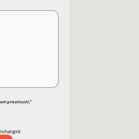
*
om privatnosti.
 unchanged.