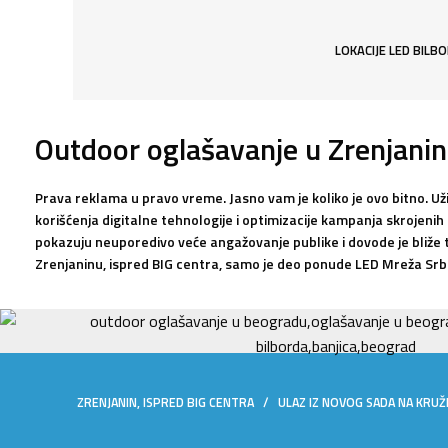
LOKACIJE LED BILB
Outdoor oglašavanje u Zrenjani
Prava reklama u pravo vreme. Jasno vam je koliko je ovo bitno. U
korišćenja digitalne tehnologije i optimizacije kampanja skrojenih 
pokazuju neuporedivo veće angažovanje publike i dovode je bliže t
Zrenjaninu, ispred BIG centra, samo je deo ponude LED Mreža Srbi
ZRENJANIN, ISPRED BIG CENTRA / ULAZ IZ NOVOG SADA NA KRUŽN