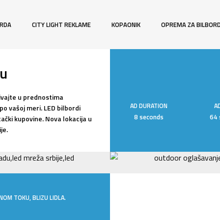
ORDA
CITY LIGHT REKLAME
KOPAONIK
OPREMA ZA BILBOR
nu
živajte u prednostima
AD DURATION
A
po vašoj meri. LED bilbordi
8 seconds
64 
ački kupovine. Nova lokacija u
je.
OM TOKU, BLIZU LIDLA.