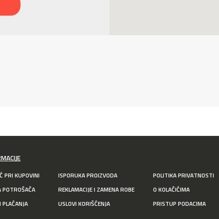
RMACIJE
 PRI KUPOVINI
ISPORUKA PROIZVODA
POLITIKA PRIVATNOSTI
A POTROŠAČA
REKLAMACIJE I ZAMENA ROBE
O KOLAČIĆIMA
I PLAĆANJA
USLOVI KORIŠĆENJA
PRISTUP PODACIMA