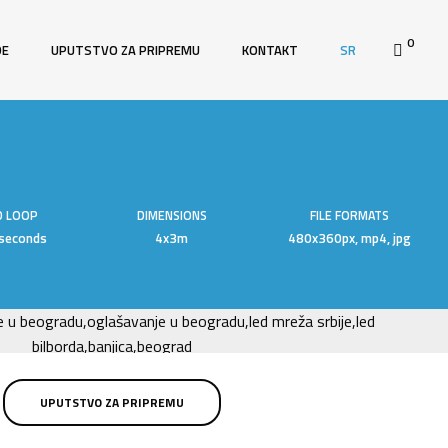
0
DE
UPUTSTVO ZA PRIPREMU
KONTAKT
SR
D LOOP
DIMENSIONS
FILE FORMATS
seconds
4x3m
480x360px, mp4, jpg
UPUTSTVO ZA PRIPREMU