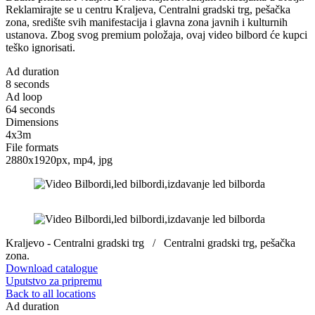
Reklamirajte se u centru Kraljeva, Centralni gradski trg, pešačka
zona, središte svih manifestacija i glavna zona javnih i kulturnih
ustanova. Zbog svog premium položaja, ovaj video bilbord će kupci
teško ignorisati.
Ad duration
8 seconds
Ad loop
64 seconds
Dimensions
4x3m
File formats
2880x1920px, mp4, jpg
Kraljevo - Centralni gradski trg / Centralni gradski trg, pešačka
zona.
Download catalogue
Uputstvo za pripremu
Back to all locations
Ad duration