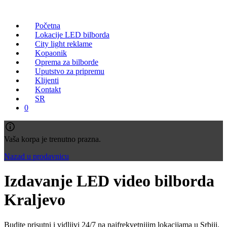
Početna
Lokacije LED bilborda
City light reklame
Kopaonik
Oprema za bilborde
Uputstvo za pripremu
Klijenti
Kontakt
SR
0
Vaša korpa je trenutno prazna.
Nazad u prodavnicu
Izdavanje LED video bilborda
Kraljevo
Budite prisutni i vidljivi 24/7 na najfrekvetnijim lokacijama u Srbiji.