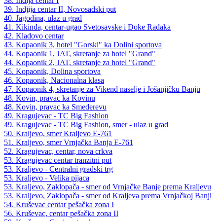
38. Inđija centar I
39. Indjija centar II, Novosadski put
40. Jagodina, ulaz u grad
41. Kikinda, centar-ugao Svetosavske i Đoke Radaka
42. Kladovo centar
43. Kopaonik 3, hotel "Gorski" ka Dolini sportova
44. Kopaonik 1, JAT, skretanje za hotel "Grand"
44. Kopaonik 2, JAT, skretanje za hotel "Grand"
45. Kopaonik, Dolina sportova
46. Kopaonik, Nacionalna klasa
47. Kopaonik 4, skretanje za Vikend naselje i Jošanjičku Banju
48. Kovin, pravac ka Kovinu
48. Kovin, pravac ka Smederevu
49. Kragujevac - TC Big Fashion
49. Kragujevac - TC Big Fashion, smer - ulaz u grad
50. Kraljevo, smer Kraljevo E-761
51. Kraljevo, smer Vrnjačka Banja E-761
52. Kragujevac, centar, nova crkva
53. Kragujevac centar tranzitni put
53. Kraljevo - Centralni gradski trg
53. Kraljevo - Velika pijaca
53. Kraljevo, Zaklopača - smer od Vrnjačke Banje prema Kraljevu
53. Kraljevo, Zaklopača - smer od Kraljeva prema Vrnjačkoj Banji
54. Kruševac centar pešačka zona I
56. Kruševac, centar pešačka zona II