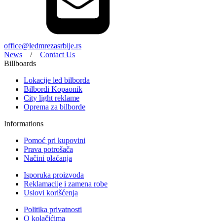
office@ledmrezasrbije.rs
News
/
Contact Us
Billboards
Lokacije led bilborda
Bilbordi Kopaonik
City light reklame
Oprema za bilborde
Informations
Pomoć pri kupovini
Prava potrošača
Načini plaćanja
Isporuka proizvoda
Reklamacije i zamena robe
Uslovi korišćenja
Politika privatnosti
O kolačićima