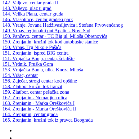
142. Valjevo, centar grada II
143. Valjevo, ulaz u grad
144. Velika Plana, centar grada
146. Vlasotince, centar gradski park
148. Vranje, Jovana Hadživasiljevića i Stefana Prvovenčanog
149. Vrbas, regionalni put Apatin - Novi Sad
150. Pančevo, centar - TC Big ul. Miloša Obrenovića
150. Zrenjanin, kružni tok kod autobuske stanice
150. Vrbas, Trg Nikole Pašića
151. Zrenjanin, ispred BIG centra
151. Vrnjačka Banja, centar, šetalište
151. Vrdnik, Fruška Gora
153. Vrnjačka Banja, ulica Kneza Miloša
154. Vršac, centar
156. Zaječar, strogi centar kod opštine
158. Zlatibor kružni tok tranzit
159. Zlatibor, centar pešačka zona
162. Zrenjanin - Nemanjina ulica
163. Zrenjanin - Marka Oreškovića I
164. Zrenjanin - Marka Oreškovića II
164. Zrenjanin, centar grada
165. Zrenjanin, kružni tok iz pravca Beograda