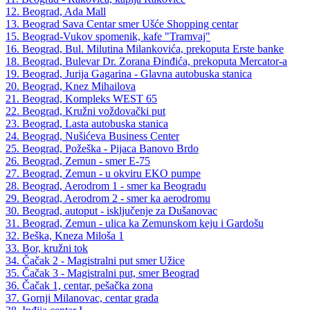
12. Beograd, Ada Mall
13. Beograd Sava Centar smer Ušće Shopping centar
15. Beograd-Vukov spomenik, kafe "Tramvaj"
16. Beograd, Bul. Milutina Milankovića, prekoputa Erste banke
18. Beograd, Bulevar Dr. Zorana Đinđića, prekoputa Mercator-a
19. Beograd, Jurija Gagarina - Glavna autobuska stanica
20. Beograd, Knez Mihailova
21. Beograd, Kompleks WEST 65
22. Beograd, Kružni voždovački put
23. Beograd, Lasta autobuska stanica
24. Beograd, Nušićeva Business Center
25. Beograd, Požeška - Pijaca Banovo Brdo
26. Beograd, Zemun - smer E-75
27. Beograd, Zemun - u okviru EKO pumpe
28. Beograd, Aerodrom 1 - smer ka Beogradu
29. Beograd, Aerodrom 2 - smer ka aerodromu
30. Beograd, autoput - isključenje za Dušanovac
31. Beograd, Zemun - ulica ka Zemunskom keju i Gardošu
32. Beška, Kneza Miloša 1
33. Bor, kružni tok
34. Čačak 2 - Magistralni put smer Užice
35. Čačak 3 - Magistralni put, smer Beograd
36. Čačak 1, centar, pešačka zona
37. Gornji Milanovac, centar grada