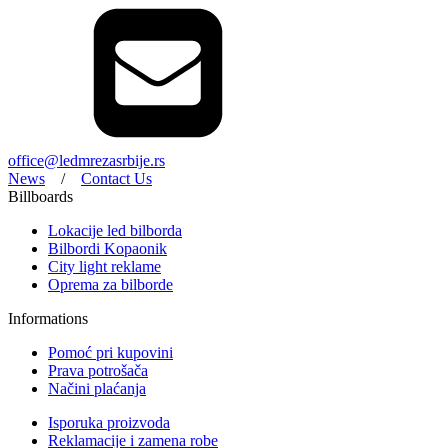
office@ledmrezasrbije.rs
News
/
Contact Us
Billboards
Lokacije led bilborda
Bilbordi Kopaonik
City light reklame
Oprema za bilborde
Informations
Pomoć pri kupovini
Prava potrošača
Načini plaćanja
Isporuka proizvoda
Reklamacije i zamena robe