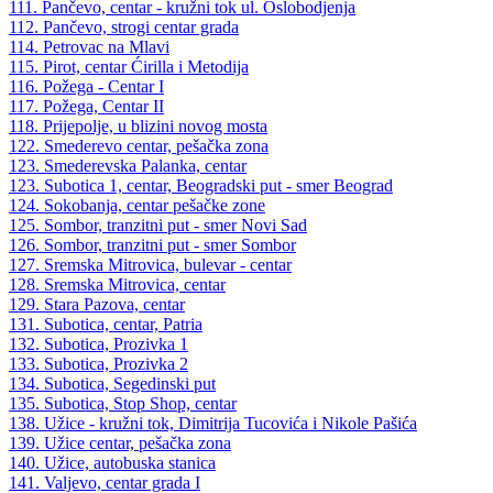
111. Pančevo, centar - kružni tok ul. Oslobodjenja
112. Pančevo, strogi centar grada
114. Petrovac na Mlavi
115. Pirot, centar Ćirilla i Metodija
116. Požega - Centar I
117. Požega, Centar II
118. Prijepolje, u blizini novog mosta
122. Smederevo centar, pešačka zona
123. Smederevska Palanka, centar
123. Subotica 1, centar, Beogradski put - smer Beograd
124. Sokobanja, centar pešačke zone
125. Sombor, tranzitni put - smer Novi Sad
126. Sombor, tranzitni put - smer Sombor
127. Sremska Mitrovica, bulevar - centar
128. Sremska Mitrovica, centar
129. Stara Pazova, centar
131. Subotica, centar, Patria
132. Subotica, Prozivka 1
133. Subotica, Prozivka 2
134. Subotica, Segedinski put
135. Subotica, Stop Shop, centar
138. Užice - kružni tok, Dimitrija Tucovića i Nikole Pašića
139. Užice centar, pešačka zona
140. Užice, autobuska stanica
141. Valjevo, centar grada I