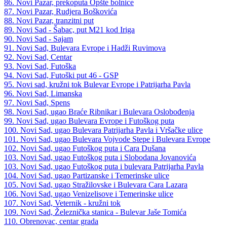
86. Novi Pazar, prekoputa Opšte bolnice
87. Novi Pazar, Rudjera Boškovića
88. Novi Pazar, tranzitni put
89. Novi Sad - Šabac, put M21 kod Iriga
90. Novi Sad - Sajam
91. Novi Sad, Bulevara Evrope i Hadži Ruvimova
92. Novi Sad, Centar
93. Novi Sad, Futoška
94. Novi Sad, Futoški put 46 - GSP
95. Novi sad, kružni tok Bulevar Evrope i Patrijarha Pavla
96. Novi Sad, Limanska
97. Novi Sad, Spens
98. Novi Sad, ugao Braće Ribnikar i Bulevara Oslobođenja
99. Novi Sad, ugao Bulevara Evrope i Futoškog puta
100. Novi Sad, ugao Bulevara Patrijarha Pavla i Vršačke ulice
101. Novi Sad, ugao Bulevara Vojvode Stepe i Bulevara Evrope
102. Novi Sad, ugao Futoškog puta i Cara Dušana
103. Novi Sad, ugao Futoškog puta i Slobodana Jovanovića
103. Novi Sad, ugao Futoškog puta i bulevara Patrijarha Pavla
104. Novi Sad, ugao Partizanske i Temerinske ulice
105. Novi Sad, ugao Stražilovske i Bulevara Cara Lazara
106. Novi Sad, ugao Venizelisove i Temerinske ulice
107. Novi Sad, Veternik - kružni tok
109. Novi Sad, Železnička stanica - Bulevar Jaše Tomića
110. Obrenovac, centar grada