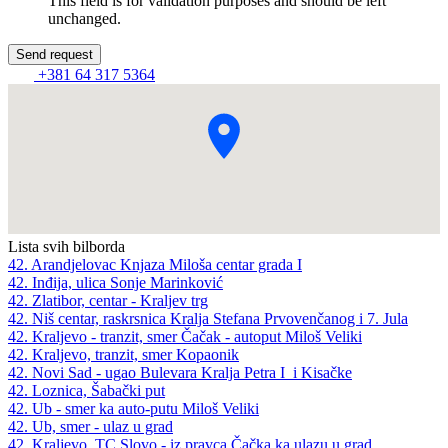
This field is for validation purposes and should be left
unchanged.
+381 64 317 5364
Lista svih bilborda
42. Arandjelovac Knjaza Miloša centar grada I
42. Inđija, ulica Sonje Marinković
42. Zlatibor, centar - Kraljev trg
42. Niš centar, raskrsnica Kralja Stefana Prvovenčanog i 7. Jula
42. Kraljevo - tranzit, smer Čačak - autoput Miloš Veliki
42. Kraljevo, tranzit, smer Kopaonik
42. Novi Sad - ugao Bulevara Kralja Petra I i Kisačke
42. Loznica, Šabački put
42. Ub - smer ka auto-putu Miloš Veliki
42. Ub, smer - ulaz u grad
42. Kraljevo, TC Slovo - iz pravca Čačka ka ulazu u grad