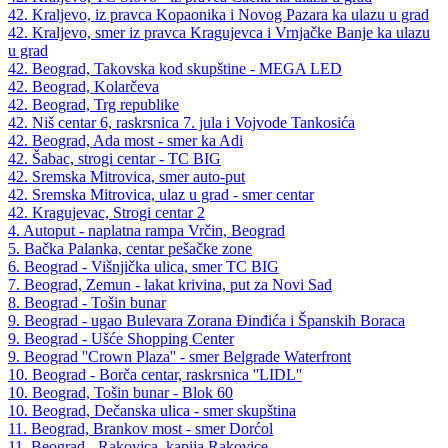
42. Kraljevo, iz pravca Kopaonika i Novog Pazara ka ulazu u grad
42. Kraljevo, smer iz pravca Kragujevca i Vrnjačke Banje ka ulazu
u grad
42. Beograd, Takovska kod skupštine - MEGA LED
42. Beograd, Kolarčeva
42. Beograd, Trg republike
42. Niš centar 6, raskrsnica 7. jula i Vojvode Tankosića
42. Beograd, Ada most - smer ka Adi
42. Šabac, strogi centar - TC BIG
42. Sremska Mitrovica, smer auto-put
42. Sremska Mitrovica, ulaz u grad - smer centar
42. Kragujevac, Strogi centar 2
4. Autoput - naplatna rampa Vrčin, Beograd
5. Bačka Palanka, centar pešačke zone
6. Beograd - Višnjička ulica, smer TC BIG
7. Beograd, Zemun - lakat krivina, put za Novi Sad
8. Beograd - Tošin bunar
9. Beograd - ugao Bulevara Zorana Đinđića i Španskih Boraca
9. Beograd - Ušće Shopping Center
9. Beograd ''Crown Plaza'' - smer Belgrade Waterfront
10. Beograd - Borča centar, raskrsnica ''LIDL''
10. Beograd, Tošin bunar - Blok 60
10. Beograd, Dečanska ulica - smer skupština
11. Beograd, Brankov most - smer Dorćol
11. Beograd - Rakovica, kapija Rakovice