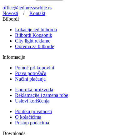
office@ledmrezasrbije.rs
Novosti
/
Kontakt
Bilbordi
Lokacije led bilborda
Bilbordi Kopaonik
City light reklame
Oprema za bilborde
Informacije
Pomoć pri kupovini
Prava potrošača
Načini plaćanja
Isporuka proizvoda
Reklamacije i zamena robe
Uslovi korišćenja
Politika privatnosti
O kolačićima
Pristup podacima
Downloads