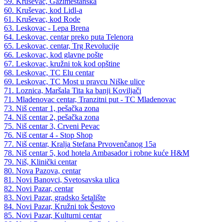
59. Kruševac, Gazimestanska
60. Kruševac, kod Lidl-a
61. Kruševac, kod Rode
63. Leskovac - Lepa Brena
64. Leskovac, centar preko puta Telenora
65. Leskovac, centar, Trg Revolucije
66. Leskovac, kod glavne pošte
67. Leskovac, kružni tok kod opštine
68. Leskovac, TC Elu centar
69. Leskovac, TC Most u pravcu Niške ulice
71. Loznica, Maršala Tita ka banji Koviljači
71. Mladenovac centar, Tranzitni put - TC Mladenovac
73. Niš centar 1, pešačka zona
74. Niš centar 2, pešačka zona
75. Niš centar 3, Crveni Pevac
76. Niš centar 4 - Stop Shop
77. Niš centar, Kralja Stefana Prvovenčanog 15a
78. Niš centar 5, kod hotela Ambasador i robne kuće H&M
79. Niš, Klinički centar
80. Nova Pazova, centar
81. Novi Banovci, Svetosavska ulica
82. Novi Pazar, centar
83. Novi Pazar, gradsko šetalište
84. Novi Pazar, Kružni tok Šestovo
85. Novi Pazar, Kulturni centar