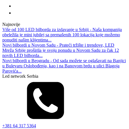
Najnovije
Više od 100 LED bilborda za izdavanje u Srbiji - Naša kompanija
obeležila je mini jubilej sa premašenih 100 lokacija koje možemo
ponuditi našim klijentima...
Novi bilbordi u Novom Sadu - Prateći tržište i trendove, LED
Mreža Srbije proširila je svoju ponudu u Novom Sadu za čak 12
novih LED bilborda...
Novi bilbordi u Beogradu - Od sada možete se oglašavati na Banjici
u Bulevaru Oslobođenja, kao i na Banovom brdu u ulici Blagoja
Parovića...
Led network Serbia
+381 64 317 5364