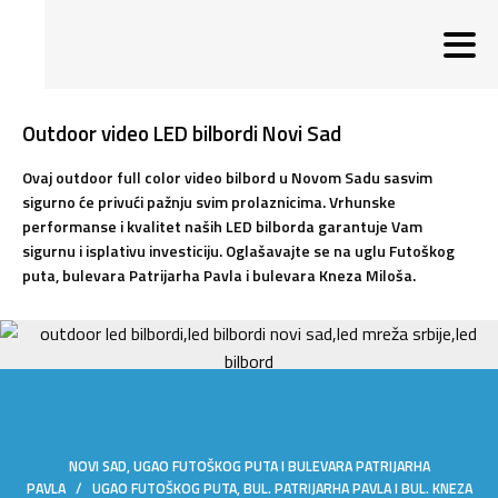
Outdoor video LED bilbordi Novi Sad
Ovaj outdoor full color video bilbord u Novom Sadu sasvim
sigurno će privući pažnju svim prolaznicima. Vrhunske
performanse i kvalitet naših LED bilborda garantuje Vam
sigurnu i isplativu investiciju. Oglašavajte se na uglu Futoškog
puta, bulevara Patrijarha Pavla i bulevara Kneza Miloša.
NOVI SAD, UGAO FUTOŠKOG PUTA I BULEVARA PATRIJARHA
PAVLA / UGAO FUTOŠKOG PUTA, BUL. PATRIJARHA PAVLA I BUL. KNEZA