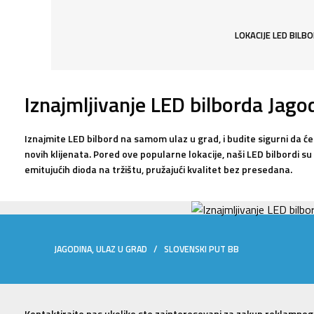
LOKACIJE LED BILB
Iznajmljivanje LED bilborda Jago
Iznajmite LED bilbord na samom ulaz u grad, i budite sigurni da će 
novih klijenata. Pored ove popularne lokacije, naši LED bilbordi su 
emitujućih dioda na tržištu, pružajući kvalitet bez presedana.
JAGODINA, ULAZ U GRAD / SLOVENSKI PUT BB
Kontaktirajte nas ukoliko ste zainteresovani za zakup reklamnog 