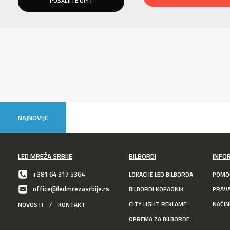
NAJNOVIJE
LED MREŽA SRBIJE
BILBORDI
INFO
+381 64 317 5364
LOKACIJE LED BILBORDA
POMOĆ
office@ledmrezasrbije.rs
BILBORDI KOPAONIK
PRAV
CITY LIGHT REKLAME
NAČIN
NOVOSTI
/
KONTAKT
OPREMA ZA BILBORDE