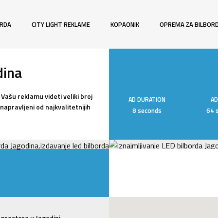
ORDA
CITY LIGHT REKLAME
KOPAONIK
OPREMA ZA BILBOR
dina
Vašu reklamu videti veliki broj
AD DURATION
AD
napravljeni od najkvalitetnijih
8 seconds
64 
prostora u Jagodini.