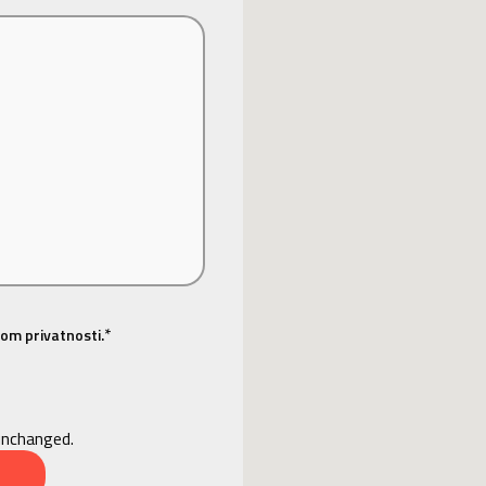
*
om privatnosti.
 unchanged.