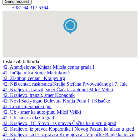
+381 64 317 5364
Lista svih bilborda
42. Arandjelovac Knjaza Miloša centar grada I
42. Inđija, ulica Sonje Marinković
42. Zlatibor, centar - Kraljev trg
42. Niš centar, raskrsnica Kralja Stefana Prvovenčanog i 7. Jula
42. Kraljevo - tranzit, smer Čačak - autoput Miloš Veliki
42. Kraljevo, tranzit, smer Kopaonik
42. Novi Sad - ugao Bulevara Kralja Petra I i Kisačke
42. Loznica, Šabački put
42. Ub - smer ka auto-putu Miloš Veliki
42. Ub, smer - ulaz u grad
42. Kraljevo, TC Slovo - iz pravca Čačka ka ulazu u grad
42. Kraljevo, iz pravca Kopaonika i Novog Pazara ka ulazu u grad
42. Kraljevo, smer iz pravca Kragujevca i Vrnjačke Banje ka ulazu