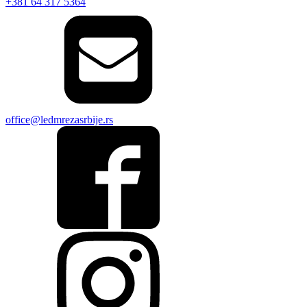
+381 64 317 5364
office@ledmrezasrbije.rs