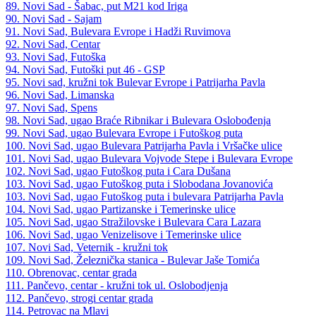
89. Novi Sad - Šabac, put M21 kod Iriga
90. Novi Sad - Sajam
91. Novi Sad, Bulevara Evrope i Hadži Ruvimova
92. Novi Sad, Centar
93. Novi Sad, Futoška
94. Novi Sad, Futoški put 46 - GSP
95. Novi sad, kružni tok Bulevar Evrope i Patrijarha Pavla
96. Novi Sad, Limanska
97. Novi Sad, Spens
98. Novi Sad, ugao Braće Ribnikar i Bulevara Oslobođenja
99. Novi Sad, ugao Bulevara Evrope i Futoškog puta
100. Novi Sad, ugao Bulevara Patrijarha Pavla i Vršačke ulice
101. Novi Sad, ugao Bulevara Vojvode Stepe i Bulevara Evrope
102. Novi Sad, ugao Futoškog puta i Cara Dušana
103. Novi Sad, ugao Futoškog puta i Slobodana Jovanovića
103. Novi Sad, ugao Futoškog puta i bulevara Patrijarha Pavla
104. Novi Sad, ugao Partizanske i Temerinske ulice
105. Novi Sad, ugao Stražilovske i Bulevara Cara Lazara
106. Novi Sad, ugao Venizelisove i Temerinske ulice
107. Novi Sad, Veternik - kružni tok
109. Novi Sad, Železnička stanica - Bulevar Jaše Tomića
110. Obrenovac, centar grada
111. Pančevo, centar - kružni tok ul. Oslobodjenja
112. Pančevo, strogi centar grada
114. Petrovac na Mlavi