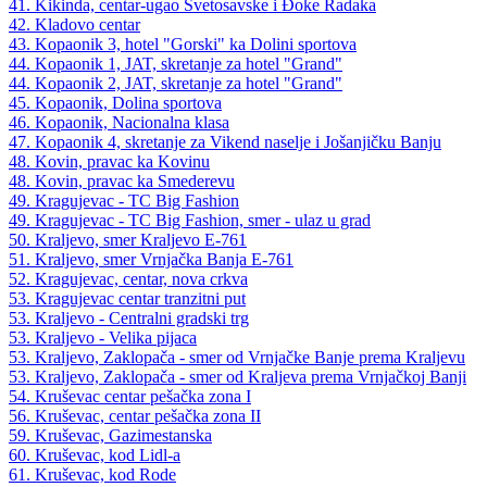
41. Kikinda, centar-ugao Svetosavske i Đoke Radaka
42. Kladovo centar
43. Kopaonik 3, hotel "Gorski" ka Dolini sportova
44. Kopaonik 1, JAT, skretanje za hotel "Grand"
44. Kopaonik 2, JAT, skretanje za hotel "Grand"
45. Kopaonik, Dolina sportova
46. Kopaonik, Nacionalna klasa
47. Kopaonik 4, skretanje za Vikend naselje i Jošanjičku Banju
48. Kovin, pravac ka Kovinu
48. Kovin, pravac ka Smederevu
49. Kragujevac - TC Big Fashion
49. Kragujevac - TC Big Fashion, smer - ulaz u grad
50. Kraljevo, smer Kraljevo E-761
51. Kraljevo, smer Vrnjačka Banja E-761
52. Kragujevac, centar, nova crkva
53. Kragujevac centar tranzitni put
53. Kraljevo - Centralni gradski trg
53. Kraljevo - Velika pijaca
53. Kraljevo, Zaklopača - smer od Vrnjačke Banje prema Kraljevu
53. Kraljevo, Zaklopača - smer od Kraljeva prema Vrnjačkoj Banji
54. Kruševac centar pešačka zona I
56. Kruševac, centar pešačka zona II
59. Kruševac, Gazimestanska
60. Kruševac, kod Lidl-a
61. Kruševac, kod Rode