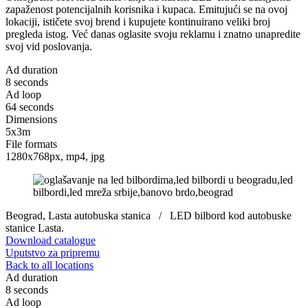
zapaženost potencijalnih korisnika i kupaca. Emitujući se na ovoj
lokaciji, ističete svoj brend i kupujete kontinuirano veliki broj
pregleda istog. Već danas oglasite svoju reklamu i znatno unapredite
svoj vid poslovanja.
Ad duration
8 seconds
Ad loop
64 seconds
Dimensions
5x3m
File formats
1280x768px, mp4, jpg
Beograd, Lasta autobuska stanica / LED bilbord kod autobuske
stanice Lasta.
Download catalogue
Uputstvo za pripremu
Back to all locations
Ad duration
8 seconds
Ad loop