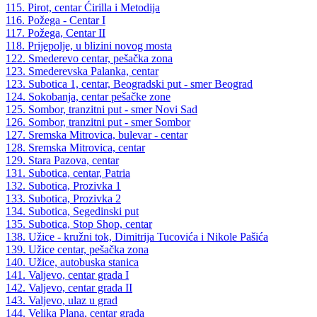
115. Pirot, centar Ćirilla i Metodija
116. Požega - Centar I
117. Požega, Centar II
118. Prijepolje, u blizini novog mosta
122. Smederevo centar, pešačka zona
123. Smederevska Palanka, centar
123. Subotica 1, centar, Beogradski put - smer Beograd
124. Sokobanja, centar pešačke zone
125. Sombor, tranzitni put - smer Novi Sad
126. Sombor, tranzitni put - smer Sombor
127. Sremska Mitrovica, bulevar - centar
128. Sremska Mitrovica, centar
129. Stara Pazova, centar
131. Subotica, centar, Patria
132. Subotica, Prozivka 1
133. Subotica, Prozivka 2
134. Subotica, Segedinski put
135. Subotica, Stop Shop, centar
138. Užice - kružni tok, Dimitrija Tucovića i Nikole Pašića
139. Užice centar, pešačka zona
140. Užice, autobuska stanica
141. Valjevo, centar grada I
142. Valjevo, centar grada II
143. Valjevo, ulaz u grad
144. Velika Plana, centar grada