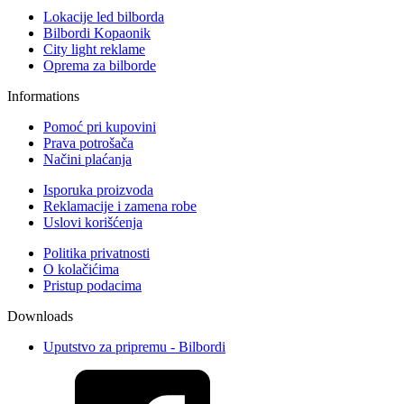
Lokacije led bilborda
Bilbordi Kopaonik
City light reklame
Oprema za bilborde
Informations
Pomoć pri kupovini
Prava potrošača
Načini plaćanja
Isporuka proizvoda
Reklamacije i zamena robe
Uslovi korišćenja
Politika privatnosti
O kolačićima
Pristup podacima
Downloads
Uputstvo za pripremu - Bilbordi