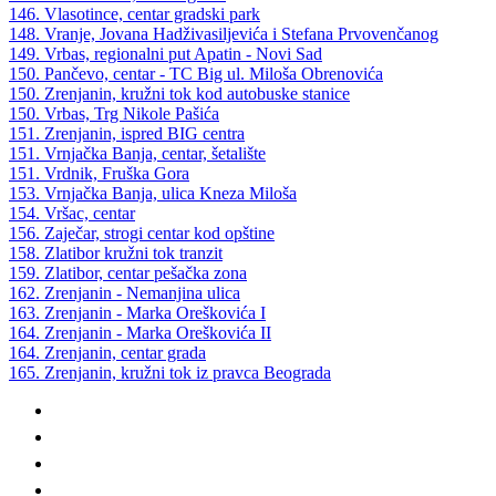
146. Vlasotince, centar gradski park
148. Vranje, Jovana Hadživasiljevića i Stefana Prvovenčanog
149. Vrbas, regionalni put Apatin - Novi Sad
150. Pančevo, centar - TC Big ul. Miloša Obrenovića
150. Zrenjanin, kružni tok kod autobuske stanice
150. Vrbas, Trg Nikole Pašića
151. Zrenjanin, ispred BIG centra
151. Vrnjačka Banja, centar, šetalište
151. Vrdnik, Fruška Gora
153. Vrnjačka Banja, ulica Kneza Miloša
154. Vršac, centar
156. Zaječar, strogi centar kod opštine
158. Zlatibor kružni tok tranzit
159. Zlatibor, centar pešačka zona
162. Zrenjanin - Nemanjina ulica
163. Zrenjanin - Marka Oreškovića I
164. Zrenjanin - Marka Oreškovića II
164. Zrenjanin, centar grada
165. Zrenjanin, kružni tok iz pravca Beograda