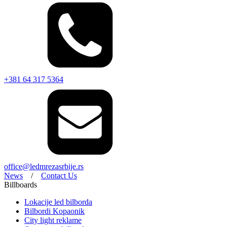
+381 64 317 5364
office@ledmrezasrbije.rs
News
/
Contact Us
Billboards
Lokacije led bilborda
Bilbordi Kopaonik
City light reklame