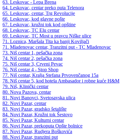
63. Leskovac - Lepa Brena
64. Leskovac, centar preko puta Telenora
65. Leskovac, centar, Trg Revolucije
66. Leskovac, kod glavne pošte
67. Leskovac, kružni tok kod opštine
68. Leskovac, TC Elu centar
69. Leskovac, TC Most u pravcu Niške ulice
71. Loznica, Maršala Tita ka banji Koviljači
71. Mladenovac centar, Tranzitni put - TC Mladenovac
73. Niš centar 1, pešačka zona
74. Niš centar 2, pešačka zona
75. Niš centar 3, Crveni Pevac
76. Niš centar 4 - Stop Shop
77. Niš centar, Kralja Stefana Prvovenčanog 15a
78. Niš centar 5, kod hotela Ambasador i robne kuće H&M
79. Niš, Klinički centar
80. Nova Pazova, centar
81. Novi Banovci, Svetosavska ulica
82. Novi Pazar, centar
83. Novi Pazar, gradsko šetalište
84. Novi Pazar, Kružni tok Šestovo
85. Novi Pazar, Kulturni centar
86. Novi Pazar, prekoputa Opšte bolnice
87. Novi Pazar, Rudjera Boškovića
88. Novi Pazar, tranzitni put