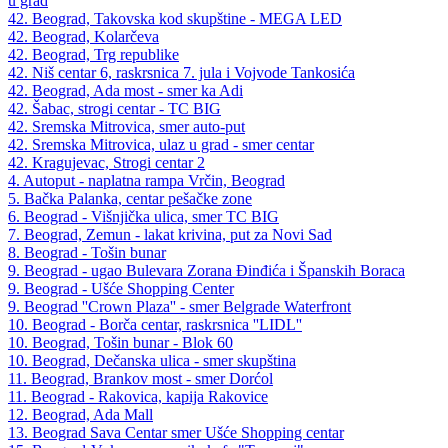
u grad
42. Beograd, Takovska kod skupštine - MEGA LED
42. Beograd, Kolarčeva
42. Beograd, Trg republike
42. Niš centar 6, raskrsnica 7. jula i Vojvode Tankosića
42. Beograd, Ada most - smer ka Adi
42. Šabac, strogi centar - TC BIG
42. Sremska Mitrovica, smer auto-put
42. Sremska Mitrovica, ulaz u grad - smer centar
42. Kragujevac, Strogi centar 2
4. Autoput - naplatna rampa Vrčin, Beograd
5. Bačka Palanka, centar pešačke zone
6. Beograd - Višnjička ulica, smer TC BIG
7. Beograd, Zemun - lakat krivina, put za Novi Sad
8. Beograd - Tošin bunar
9. Beograd - ugao Bulevara Zorana Đinđića i Španskih Boraca
9. Beograd - Ušće Shopping Center
9. Beograd ''Crown Plaza'' - smer Belgrade Waterfront
10. Beograd - Borča centar, raskrsnica ''LIDL''
10. Beograd, Tošin bunar - Blok 60
10. Beograd, Dečanska ulica - smer skupština
11. Beograd, Brankov most - smer Dorćol
11. Beograd - Rakovica, kapija Rakovice
12. Beograd, Ada Mall
13. Beograd Sava Centar smer Ušće Shopping centar