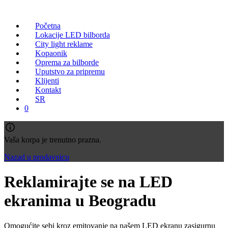
Početna
Lokacije LED bilborda
City light reklame
Kopaonik
Oprema za bilborde
Uputstvo za pripremu
Klijenti
Kontakt
SR
0
Vaša korpa je trenutno prazna.
Nazad u prodavnicu
Reklamirajte se na LED
ekranima u Beogradu
Omogućite sebi kroz emitovanje na našem LED ekranu zasigurnu