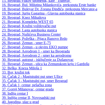
15. Beograd-Vukov spomenik, kafe "Tramvaj"
16. Beograd, Bul. Milutina Milankovića, prekoputa Erste banke
18. Beograd, Bulevar Dr. Zorana Đinđića, prekoputa Mercator-a
19. Beograd, Jurija Gagarina - Glavna autobuska stanica
20. Beograd, Knez Mihailova
21. Beograd, Kompleks WEST 65
22. Beograd, Kružni voždovački put
23. Beograd, Lasta autobuska stanica
24. Beograd, Nušićeva Business Center
25. Beograd, Požeška - Pijaca Banovo Brdo
26. Beograd, Zemun - smer E-75
27. Beograd, Zemun - u okviru EKO pumpe
28. Beograd, Aerodrom 1 - smer ka Beogradu
29. Beograd, Aerodrom 2 - smer ka aerodromu
30. Beograd, autoput - isključenje za Dušanovac
31. Beograd, Zemun - ulica ka Zemunskom keju i Gardošu
32. Beška, Kneza Miloša 1
33. Bor, kružni tok
34. Čačak 2 - Magistralni put smer Užice
35. Čačak 3 - Magistralni put, smer Beograd
36. Čačak 1, centar, pešačka zona
37. Gornji Milanovac, centar grada
38. Inđija centar I
39. Indjija centar II, Novosadski put
40. Jagodina, ulaz u grad