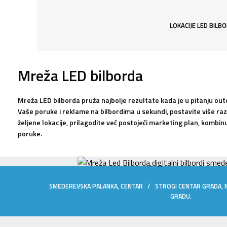
LOKACIJE LED BILB
Mreža LED bilborda
Mreža LED bilborda pruža najbolje rezultate kada je u pitanju ou
Vaše poruke i reklame na bilbordima u sekundi, postavite više razl
željene lokacije, prilagodite već postojeći marketing plan, kombin
poruke.
SMEDEREVSKA PALANKA, CENTAR / STROGI CENTAR GRADA, 
GRADU.