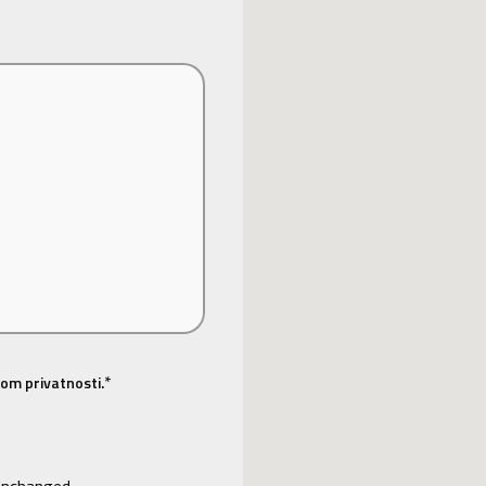
*
om privatnosti.
 unchanged.