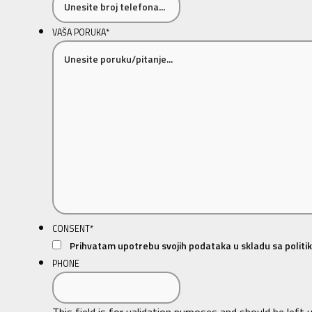
VAŠA PORUKA
*
CONSENT
*
Prihvatam upotrebu svojih podataka u skladu sa politik
PHONE
This field is for validation purposes and should be left