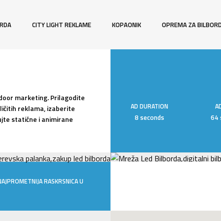
ORDA
CITY LIGHT REKLAME
KOPAONIK
OPREMA ZA BILBOR
tdoor marketing. Prilagodite
AD DURATION
A
ičitih reklama, izaberite
8 seconds
64 
ujte statične i animirane
NAJPROMETNIJA RASKRSNICA U