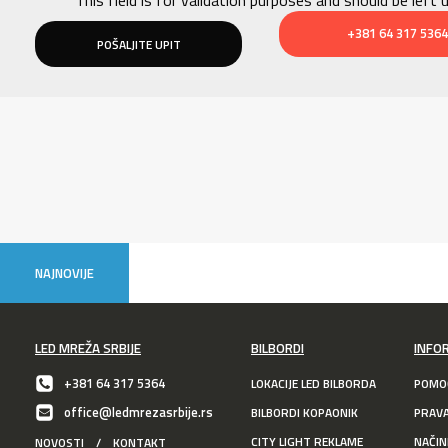
+381 64 317 5364
NAJNOVIJE
LED MREŽA SRBIJE
BILBORDI
INFO
+381 64 317 5364
LOKACIJE LED BILBORDA
POMOĆ
office@ledmrezasrbije.rs
BILBORDI KOPAONIK
PRAV
CITY LIGHT REKLAME
NAČIN
NOVOSTI
/
KONTAKT