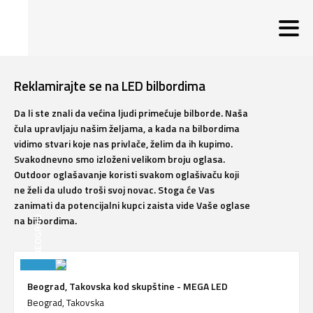
Reklamirajte se na LED bilbordima
Da li ste znali da većina ljudi primećuje bilborde. Naša
čula upravljaju našim željama, a kada na bilbordima
vidimo stvari koje nas privlače, želim da ih kupimo.
Svakodnevno smo izloženi velikom broju oglasa.
Outdoor oglašavanje koristi svakom oglašivaču koji
ne želi da uludo troši svoj novac. Stoga će Vas
zanimati da potencijalni kupci zaista vide Vaše oglase
na bilbordima.
BEOGRAD
Beograd, Takovska kod skupštine - MEGA LED
Beograd, Takovska