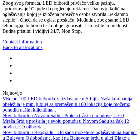
Zbog svog formata, LED bilbordi privlače veliku pažnju,
"primoravajući" ljude da pogledaju reklamu. Danas je količina
oglašavanja kojoj je izložena prosečna osoba stvorila „reklamno
slepilo“, čineći da se oglasi preskaču. Međutim, zbog same LED
tehnologije bilborda teško ih je ignorisati. Iskoristite tu prednost.
Budite prisutni i vidljivi 24/7. Non Stop.
Contact information
Back to all locations
Najnovije
Više od 100 LED bilborda za izdavanje u Srbiji - Naša kompanija
obeležila je mini jubilej sa premašenih 100 lokacija koje možemo
ponuditi našim klijentima...
Novi bilbordi u Novom Sadu - Prateći tržište i trendove, LED
Mreža Srbije proširila je svoju ponudu u Novom Sadu za čak 12
novih LED bilborda...
Novi bilbordi u Beogradu - Od sada možete se oglašavati na Banjici
u Bulevaru Oslobođenja, kao i na Banovom brdu u ulici Blagoja