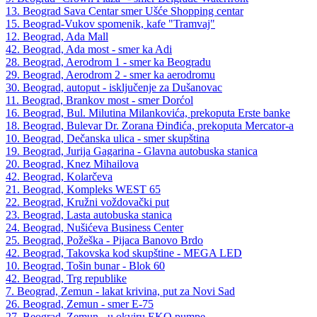
13. Beograd Sava Centar smer Ušće Shopping centar
15. Beograd-Vukov spomenik, kafe "Tramvaj"
12. Beograd, Ada Mall
42. Beograd, Ada most - smer ka Adi
28. Beograd, Aerodrom 1 - smer ka Beogradu
29. Beograd, Aerodrom 2 - smer ka aerodromu
30. Beograd, autoput - isključenje za Dušanovac
11. Beograd, Brankov most - smer Dorćol
16. Beograd, Bul. Milutina Milankovića, prekoputa Erste banke
18. Beograd, Bulevar Dr. Zorana Đinđića, prekoputa Mercator-a
10. Beograd, Dečanska ulica - smer skupština
19. Beograd, Jurija Gagarina - Glavna autobuska stanica
20. Beograd, Knez Mihailova
42. Beograd, Kolarčeva
21. Beograd, Kompleks WEST 65
22. Beograd, Kružni voždovački put
23. Beograd, Lasta autobuska stanica
24. Beograd, Nušićeva Business Center
25. Beograd, Požeška - Pijaca Banovo Brdo
42. Beograd, Takovska kod skupštine - MEGA LED
10. Beograd, Tošin bunar - Blok 60
42. Beograd, Trg republike
7. Beograd, Zemun - lakat krivina, put za Novi Sad
26. Beograd, Zemun - smer E-75
27. Beograd, Zemun - u okviru EKO pumpe