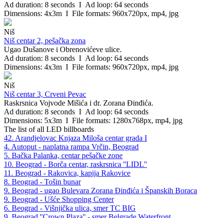
Ad duration: 8 seconds I Ad loop: 64 seconds
Dimensions: 4x3m I File formats: 960x720px, mp4, jpg
Niš
Niš centar 2, pešačka zona
Ugao Dušanove i Obrenovićeve ulice.
Ad duration: 8 seconds I Ad loop: 64 seconds
Dimensions: 4x3m I File formats: 960x720px, mp4, jpg
Niš
Niš centar 3, Crveni Pevac
Raskrsnica Vojvode Mišića i dr. Zorana Đinđića.
Ad duration: 8 seconds I Ad loop: 64 seconds
Dimensions: 5x3m I File formats: 1280x768px, mp4, jpg
The list of all LED billboards
42. Arandjelovac Knjaza Miloša centar grada I
4. Autoput - naplatna rampa Vrčin, Beograd
5. Bačka Palanka, centar pešačke zone
10. Beograd - Borča centar, raskrsnica ''LIDL''
11. Beograd - Rakovica, kapija Rakovice
8. Beograd - Tošin bunar
9. Beograd - ugao Bulevara Zorana Đinđića i Španskih Boraca
9. Beograd - Ušće Shopping Center
6. Beograd - Višnjička ulica, smer TC BIG
9. Beograd ''Crown Plaza'' - smer Belgrade Waterfront