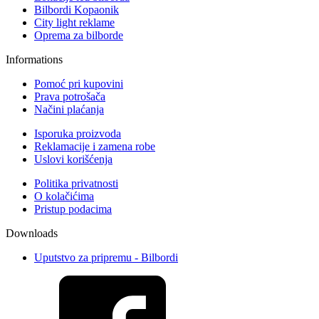
Bilbordi Kopaonik
City light reklame
Oprema za bilborde
Informations
Pomoć pri kupovini
Prava potrošača
Načini plaćanja
Isporuka proizvoda
Reklamacije i zamena robe
Uslovi korišćenja
Politika privatnosti
O kolačićima
Pristup podacima
Downloads
Uputstvo za pripremu - Bilbordi