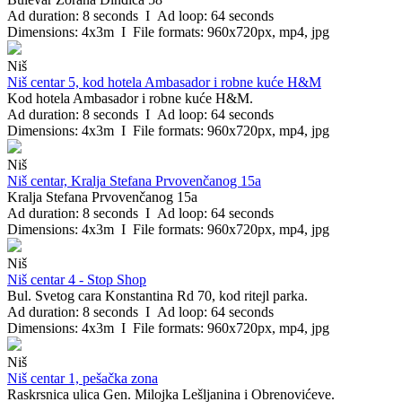
Stara Pazova
Ad duration: 8 seconds I Ad loop: 64 seconds
Subotica
Dimensions: 4x3m I File formats: 960x720px, mp4, jpg
Sokobanja
Sombor
Niš
Ub
Niš centar 5, kod hotela Ambasador i robne kuće H&M
Užice
Kod hotela Ambasador i robne kuće H&M.
Valjevo
Ad duration: 8 seconds I Ad loop: 64 seconds
Velika Plana
Dimensions: 4x3m I File formats: 960x720px, mp4, jpg
Vlasotince
Vrnjačka Banja
Vrdnik
Niš
Vršac
Niš centar, Kralja Stefana Prvovenčanog 15a
Vranje
Kralja Stefana Prvovenčanog 15a
Vrbas
Ad duration: 8 seconds I Ad loop: 64 seconds
Zaječar
Dimensions: 4x3m I File formats: 960x720px, mp4, jpg
Zlatibor
Zrenjanin
Niš
Niš centar 4 - Stop Shop
Bul. Svetog cara Konstantina Rd 70, kod ritejl parka.
Ad duration: 8 seconds I Ad loop: 64 seconds
Dimensions: 4x3m I File formats: 960x720px, mp4, jpg
Niš
Niš centar 1, pešačka zona
Raskrsnica ulica Gen. Milojka Lešljanina i Obrenovićeve.