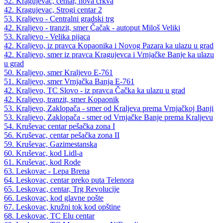
52. Kragujevac, centar, nova crkva
42. Kragujevac, Strogi centar 2
53. Kraljevo - Centralni gradski trg
42. Kraljevo - tranzit, smer Čačak - autoput Miloš Veliki
53. Kraljevo - Velika pijaca
42. Kraljevo, iz pravca Kopaonika i Novog Pazara ka ulazu u grad
42. Kraljevo, smer iz pravca Kragujevca i Vrnjačke Banje ka ulazu
u grad
50. Kraljevo, smer Kraljevo E-761
51. Kraljevo, smer Vrnjačka Banja E-761
42. Kraljevo, TC Slovo - iz pravca Čačka ka ulazu u grad
42. Kraljevo, tranzit, smer Kopaonik
53. Kraljevo, Zaklopača - smer od Kraljeva prema Vrnjačkoj Banji
53. Kraljevo, Zaklopača - smer od Vrnjačke Banje prema Kraljevu
54. Kruševac centar pešačka zona I
56. Kruševac, centar pešačka zona II
59. Kruševac, Gazimestanska
60. Kruševac, kod Lidl-a
61. Kruševac, kod Rode
63. Leskovac - Lepa Brena
64. Leskovac, centar preko puta Telenora
65. Leskovac, centar, Trg Revolucije
66. Leskovac, kod glavne pošte
67. Leskovac, kružni tok kod opštine
68. Leskovac, TC Elu centar