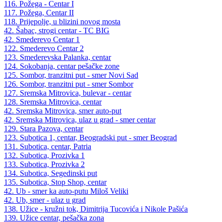
116. Požega - Centar I
117. Požega, Centar II
118. Prijepolje, u blizini novog mosta
42. Šabac, strogi centar - TC BIG
42. Smederevo Centar 1
122. Smederevo Centar 2
123. Smederevska Palanka, centar
124. Sokobanja, centar pešačke zone
125. Sombor, tranzitni put - smer Novi Sad
126. Sombor, tranzitni put - smer Sombor
127. Sremska Mitrovica, bulevar - centar
128. Sremska Mitrovica, centar
42. Sremska Mitrovica, smer auto-put
42. Sremska Mitrovica, ulaz u grad - smer centar
129. Stara Pazova, centar
123. Subotica 1, centar, Beogradski put - smer Beograd
131. Subotica, centar, Patria
132. Subotica, Prozivka 1
133. Subotica, Prozivka 2
134. Subotica, Segedinski put
135. Subotica, Stop Shop, centar
42. Ub - smer ka auto-putu Miloš Veliki
42. Ub, smer - ulaz u grad
138. Užice - kružni tok, Dimitrija Tucovića i Nikole Pašića
139. Užice centar, pešačka zona