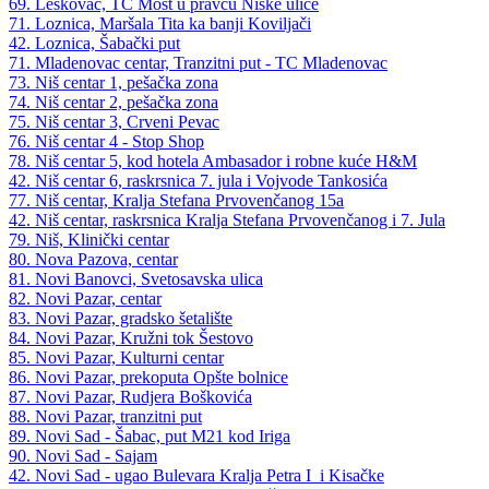
69. Leskovac, TC Most u pravcu Niške ulice
71. Loznica, Maršala Tita ka banji Koviljači
42. Loznica, Šabački put
71. Mladenovac centar, Tranzitni put - TC Mladenovac
73. Niš centar 1, pešačka zona
74. Niš centar 2, pešačka zona
75. Niš centar 3, Crveni Pevac
76. Niš centar 4 - Stop Shop
78. Niš centar 5, kod hotela Ambasador i robne kuće H&M
42. Niš centar 6, raskrsnica 7. jula i Vojvode Tankosića
77. Niš centar, Kralja Stefana Prvovenčanog 15a
42. Niš centar, raskrsnica Kralja Stefana Prvovenčanog i 7. Jula
79. Niš, Klinički centar
80. Nova Pazova, centar
81. Novi Banovci, Svetosavska ulica
82. Novi Pazar, centar
83. Novi Pazar, gradsko šetalište
84. Novi Pazar, Kružni tok Šestovo
85. Novi Pazar, Kulturni centar
86. Novi Pazar, prekoputa Opšte bolnice
87. Novi Pazar, Rudjera Boškovića
88. Novi Pazar, tranzitni put
89. Novi Sad - Šabac, put M21 kod Iriga
90. Novi Sad - Sajam
42. Novi Sad - ugao Bulevara Kralja Petra I i Kisačke