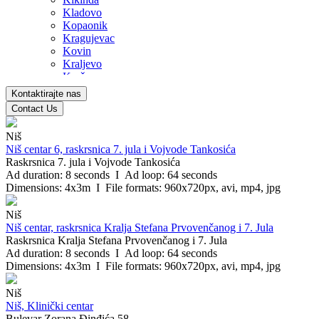
Kladovo
Kopaonik
Kragujevac
Kovin
Kraljevo
Kruševac
Leskovac
Kontaktirajte nas
Loznica
Contact Us
Mladenovac
Niš
Niš
Nova Pazova
Niš centar 6, raskrsnica 7. jula i Vojvode Tankosića
Novi Sad
Raskrsnica 7. jula i Vojvode Tankosića
Novi Pazar
Ad duration: 8 seconds I Ad loop: 64 seconds
Novi Banovci
Dimensions: 4x3m I File formats: 960x720px, avi, mp4, jpg
Obrenovac
Pančevo
Niš
Paraćin
Niš centar, raskrsnica Kralja Stefana Prvovenčanog i 7. Jula
Pirot
Raskrsnica Kralja Stefana Prvovenčanog i 7. Jula
Požega
Ad duration: 8 seconds I Ad loop: 64 seconds
Petrovac na Mlavi
Dimensions: 4x3m I File formats: 960x720px, avi, mp4, jpg
Prijepolje
Smederevo
Niš
Smederevska Palanka
Niš, Klinički centar
Sremska Mitrovica
Bulevar Zorana Đinđića 58