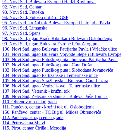
91. Novi Sad, Bulevara Evrope i Hadži Ruvimova
92. Novi Sad, Centar
93. Novi Sad, Futoška
94. Novi Sad, Futoški put 46 - GSP
95. Novi sad, kružni tok Bulevar Evrope i Patrijarha Pavla
96. Novi Sad, Limanska
97. Novi Sad, Spens
98. Novi Sad, ugao Braće Ribnikar i Bulevara Oslobođenja
99. Novi Sad, ugao Bulevara Evrope i Futoškog puta
100. Novi Sad, ugao Bulevara Patrijarha Pavla i Vršačke ulice
101. Novi Sad, ugao Bulevara Vojvode Stepe i Bulevara Evrope
103. Novi Sad, ugao Futoškog puta i bulevara Patrijarha Pavla
102. Novi Sad, ugao Futoškog puta i Cara Dušana
103. Novi Sad, ugao Futoškog puta i Slobodana Jovanovića
104. Novi Sad, ugao Partizanske i Temerinske ulice
105. Novi Sad, ugao Stražilovske i Bulevara Cara Lazara
106. Novi Sad, ugao Venizelisove i Temerinske ulice
107. Novi Sad, Veternik - kružni tok
109. Novi Sad, Železnička stanica - Bulevar Jaše Tomića
110. Obrenovac, centar grada
111. Pančevo, centar - kružni tok ul. Oslobodjenja
150. Pančevo, centar - TC Big ul. Miloša Obrenovića
112. Pančevo, strogi centar grada
114. Petrovac na Mlavi
115. Pirot, centar Ćirilla i Metodija