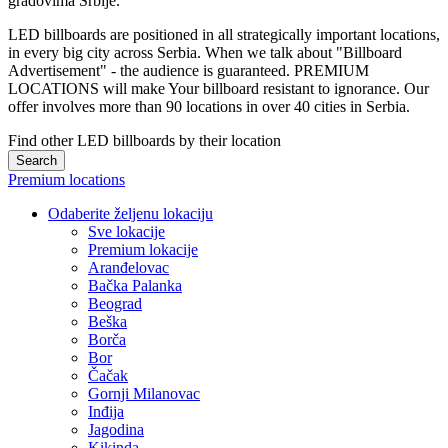
gradovima Srbije.
LED billboards are positioned in all strategically important locations,
in every big city across Serbia. When we talk about "Billboard
Advertisement" - the audience is guaranteed. PREMIUM
LOCATIONS will make Your billboard resistant to ignorance. Our
offer involves more than 90 locations in over 40 cities in Serbia.
Find other LED billboards by their location
Search
Premium locations
Odaberite željenu lokaciju
Sve lokacije
Premium lokacije
Aranđelovac
Bačka Palanka
Beograd
Beška
Borča
Bor
Čačak
Gornji Milanovac
Inđija
Jagodina
Kikinda