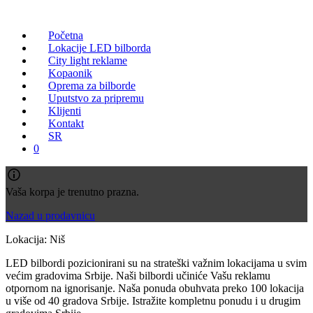
Početna
Lokacije LED bilborda
City light reklame
Kopaonik
Oprema za bilborde
Uputstvo za pripremu
Klijenti
Kontakt
SR
0
Vaša korpa je trenutno prazna.
Nazad u prodavnicu
Lokacija: Niš
LED bilbordi pozicionirani su na strateški važnim lokacijama u svim
većim gradovima Srbije. Naši bilbordi učiniće Vašu reklamu
otpornom na ignorisanje. Naša ponuda obuhvata preko 100 lokacija
u više od 40 gradova Srbije. Istražite kompletnu ponudu i u drugim