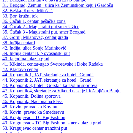
31. Beograd, Zemun - ulica ka Zemunskom keju i Gardošu
32. Beška, Kneza Miloša 1
33. Bor, kružni tok
36. Čačak 1, centar, pešačka zona
34. Čačak 2 - Magistralni put smer Užice
35. Čačak 3 - Magistralni put, smer Beograd
37. Gornji Milanovac, centar grada
38. Inđija centar I
42. Inđija, ulica Sonje Marinković
39. Indjija centar II, Novosadski put
40. Jagodina, ulaz u grad
41. Kikinda, centar-ugao Svetosavske i Đoke Radaka
42. Kladovo centar
44. Kopaonik 1, JAT, skretanje za hotel "Grand"
44. Kopaonik 2, JAT, skretanje za hotel "Grand"
43. Kopaonik 3, hotel "Gorski" ka Dolini sportova
47. Kopaonik 4, skretanje za Vikend naselje i Jošanjičku Banju
45. Kopaonik, Dolina sportova
46. Kopaonik, Nacionalna klasa
48. Kovin, pravac ka Kovinu
48. Kovin, pravac ka Smederevu
49. Kragujevac - TC Big Fashion
49. Kragujevac - TC Big Fashion, smer - ulaz u grad
53. Kragujevac centar tranzitni put