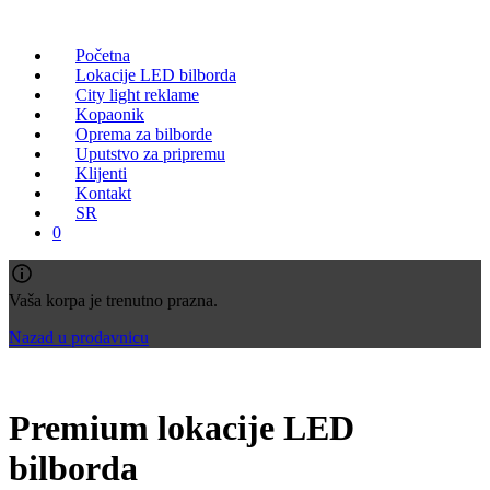
Početna
Lokacije LED bilborda
City light reklame
Kopaonik
Oprema za bilborde
Uputstvo za pripremu
Klijenti
Kontakt
SR
0
Vaša korpa je trenutno prazna.
Nazad u prodavnicu
Premium lokacije LED
bilborda