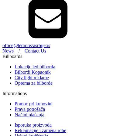
office@ledmrezasrbije.rs
News
/
Contact Us
Billboards
Lokacije led bilborda
Bilbordi Kopaonik
City light reklame
Oprema za bilborde
Informations
Pomoć pri kupovini
Prava potrošača
Načini plaćanja
Isporuka proizvoda
Reklamacije i zamena robe
Uslovi korišćenja