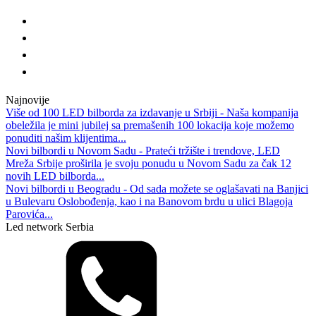
Najnovije
Više od 100 LED bilborda za izdavanje u Srbiji - Naša kompanija
obeležila je mini jubilej sa premašenih 100 lokacija koje možemo
ponuditi našim klijentima...
Novi bilbordi u Novom Sadu - Prateći tržište i trendove, LED
Mreža Srbije proširila je svoju ponudu u Novom Sadu za čak 12
novih LED bilborda...
Novi bilbordi u Beogradu - Od sada možete se oglašavati na Banjici
u Bulevaru Oslobođenja, kao i na Banovom brdu u ulici Blagoja
Parovića...
Led network Serbia