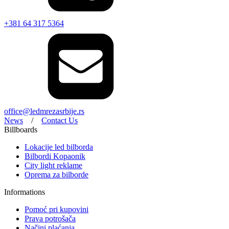
+381 64 317 5364
office@ledmrezasrbije.rs
News
/
Contact Us
Billboards
Lokacije led bilborda
Bilbordi Kopaonik
City light reklame
Oprema za bilborde
Informations
Pomoć pri kupovini
Prava potrošača
Načini plaćanja