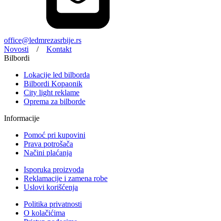
office@ledmrezasrbije.rs
Novosti
/
Kontakt
Bilbordi
Lokacije led bilborda
Bilbordi Kopaonik
City light reklame
Oprema za bilborde
Informacije
Pomoć pri kupovini
Prava potrošača
Načini plaćanja
Isporuka proizvoda
Reklamacije i zamena robe
Uslovi korišćenja
Politika privatnosti
O kolačićima