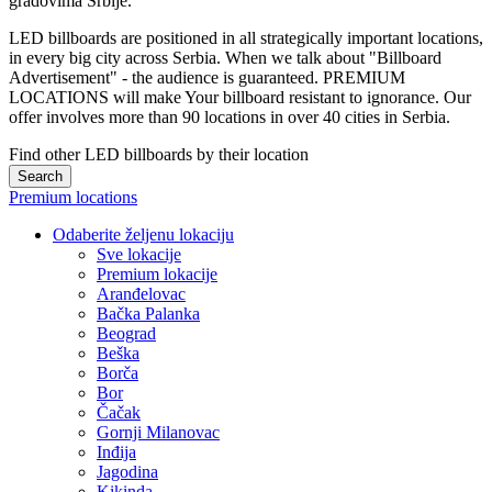
gradovima Srbije.
LED billboards are positioned in all strategically important locations,
in every big city across Serbia. When we talk about "Billboard
Advertisement" - the audience is guaranteed. PREMIUM
LOCATIONS will make Your billboard resistant to ignorance. Our
offer involves more than 90 locations in over 40 cities in Serbia.
Find other LED billboards by their location
Search
Premium locations
Odaberite željenu lokaciju
Sve lokacije
Premium lokacije
Aranđelovac
Bačka Palanka
Beograd
Beška
Borča
Bor
Čačak
Gornji Milanovac
Inđija
Jagodina
Kikinda