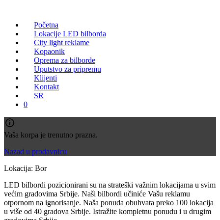
Početna
Lokacije LED bilborda
City light reklame
Kopaonik
Oprema za bilborde
Uputstvo za pripremu
Klijenti
Kontakt
SR
0
Vaša korpa je trenutno prazna.
Nazad u prodavnicu
Lokacija: Bor
LED bilbordi pozicionirani su na strateški važnim lokacijama u svim
većim gradovima Srbije. Naši bilbordi učiniće Vašu reklamu
otpornom na ignorisanje. Naša ponuda obuhvata preko 100 lokacija
u više od 40 gradova Srbije. Istražite kompletnu ponudu i u drugim