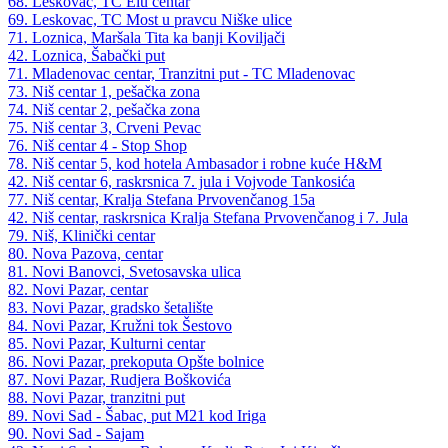
68. Leskovac, TC Elu centar
69. Leskovac, TC Most u pravcu Niške ulice
71. Loznica, Maršala Tita ka banji Koviljači
42. Loznica, Šabački put
71. Mladenovac centar, Tranzitni put - TC Mladenovac
73. Niš centar 1, pešačka zona
74. Niš centar 2, pešačka zona
75. Niš centar 3, Crveni Pevac
76. Niš centar 4 - Stop Shop
78. Niš centar 5, kod hotela Ambasador i robne kuće H&M
42. Niš centar 6, raskrsnica 7. jula i Vojvode Tankosića
77. Niš centar, Kralja Stefana Prvovenčanog 15a
42. Niš centar, raskrsnica Kralja Stefana Prvovenčanog i 7. Jula
79. Niš, Klinički centar
80. Nova Pazova, centar
81. Novi Banovci, Svetosavska ulica
82. Novi Pazar, centar
83. Novi Pazar, gradsko šetalište
84. Novi Pazar, Kružni tok Šestovo
85. Novi Pazar, Kulturni centar
86. Novi Pazar, prekoputa Opšte bolnice
87. Novi Pazar, Rudjera Boškovića
88. Novi Pazar, tranzitni put
89. Novi Sad - Šabac, put M21 kod Iriga
90. Novi Sad - Sajam