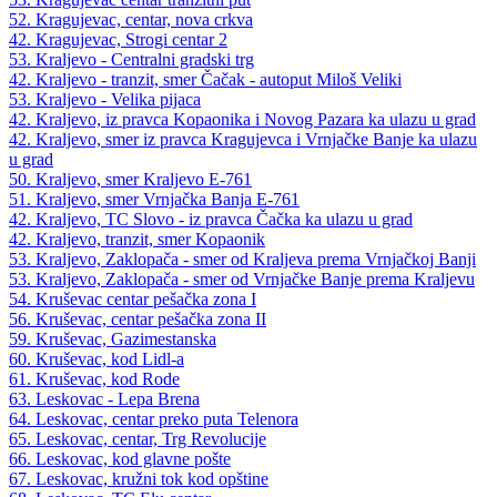
52. Kragujevac, centar, nova crkva
42. Kragujevac, Strogi centar 2
53. Kraljevo - Centralni gradski trg
42. Kraljevo - tranzit, smer Čačak - autoput Miloš Veliki
53. Kraljevo - Velika pijaca
42. Kraljevo, iz pravca Kopaonika i Novog Pazara ka ulazu u grad
42. Kraljevo, smer iz pravca Kragujevca i Vrnjačke Banje ka ulazu
u grad
50. Kraljevo, smer Kraljevo E-761
51. Kraljevo, smer Vrnjačka Banja E-761
42. Kraljevo, TC Slovo - iz pravca Čačka ka ulazu u grad
42. Kraljevo, tranzit, smer Kopaonik
53. Kraljevo, Zaklopača - smer od Kraljeva prema Vrnjačkoj Banji
53. Kraljevo, Zaklopača - smer od Vrnjačke Banje prema Kraljevu
54. Kruševac centar pešačka zona I
56. Kruševac, centar pešačka zona II
59. Kruševac, Gazimestanska
60. Kruševac, kod Lidl-a
61. Kruševac, kod Rode
63. Leskovac - Lepa Brena
64. Leskovac, centar preko puta Telenora
65. Leskovac, centar, Trg Revolucije
66. Leskovac, kod glavne pošte
67. Leskovac, kružni tok kod opštine