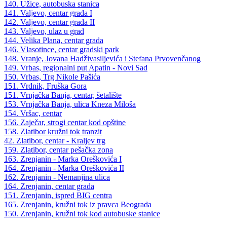
140. Užice, autobuska stanica
141. Valjevo, centar grada I
142. Valjevo, centar grada II
143. Valjevo, ulaz u grad
144. Velika Plana, centar grada
146. Vlasotince, centar gradski park
148. Vranje, Jovana Hadživasiljevića i Stefana Prvovenčanog
149. Vrbas, regionalni put Apatin - Novi Sad
150. Vrbas, Trg Nikole Pašića
151. Vrdnik, Fruška Gora
151. Vrnjačka Banja, centar, šetalište
153. Vrnjačka Banja, ulica Kneza Miloša
154. Vršac, centar
156. Zaječar, strogi centar kod opštine
158. Zlatibor kružni tok tranzit
42. Zlatibor, centar - Kraljev trg
159. Zlatibor, centar pešačka zona
163. Zrenjanin - Marka Oreškovića I
164. Zrenjanin - Marka Oreškovića II
162. Zrenjanin - Nemanjina ulica
164. Zrenjanin, centar grada
151. Zrenjanin, ispred BIG centra
165. Zrenjanin, kružni tok iz pravca Beograda
150. Zrenjanin, kružni tok kod autobuske stanice