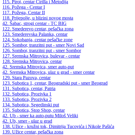
115. Pirot, centar Ćirilla i Metodija
116. Požega - Centar I
117. Požega, Centar II
118. Prijepolje, u blizini novog mosta
42. Šabac, strogi centar - TC BIG
122. Smederevo centar, pešačka zona
123. Smederevska Palanka, centar
124. Sokobanja, centar pešačke zone
125. Sombor, tranzitni put - smer Novi Sad
126. Sombor, tranzitni put - smer Sombor
127. Sremska Mitrovica, bulevar - centar
128. Sremska Mitrovica, centar
42. Sremska Mitrovica, smer auto-put
42. Sremska Mitrovica, ulaz u grad - smer centar
129. Stara Pazova, centar
123. Subotica 1, centar, Beogradski put - smer Beograd
131. Subotica, centar, Patria
132. Subotica, Prozivka 1
133. Subotica, Prozivka 2
134. Subotica, Segedinski put
135. Subotica, Stop Shop, centar
42. Ub - smer ka auto-putu Miloš Veliki
42. Ub, smer - ulaz u grad
138. Užice - kružni tok, Dimitrija Tucovića i Nikole Pašića
139. Užice centar, pešačka zona