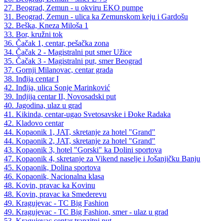
27. Beograd, Zemun - u okviru EKO pumpe
31. Beograd, Zemun - ulica ka Zemunskom keju i Gardošu
32. Beška, Kneza Miloša 1
33. Bor, kružni tok
36. Čačak 1, centar, pešačka zona
34. Čačak 2 - Magistralni put smer Užice
35. Čačak 3 - Magistralni put, smer Beograd
37. Gornji Milanovac, centar grada
38. Inđija centar I
42. Inđija, ulica Sonje Marinković
39. Indjija centar II, Novosadski put
40. Jagodina, ulaz u grad
41. Kikinda, centar-ugao Svetosavske i Đoke Radaka
42. Kladovo centar
44. Kopaonik 1, JAT, skretanje za hotel "Grand"
44. Kopaonik 2, JAT, skretanje za hotel "Grand"
43. Kopaonik 3, hotel "Gorski" ka Dolini sportova
47. Kopaonik 4, skretanje za Vikend naselje i Jošanjičku Banju
45. Kopaonik, Dolina sportova
46. Kopaonik, Nacionalna klasa
48. Kovin, pravac ka Kovinu
48. Kovin, pravac ka Smederevu
49. Kragujevac - TC Big Fashion
49. Kragujevac - TC Big Fashion, smer - ulaz u grad
53. Kragujevac centar tranzitni put