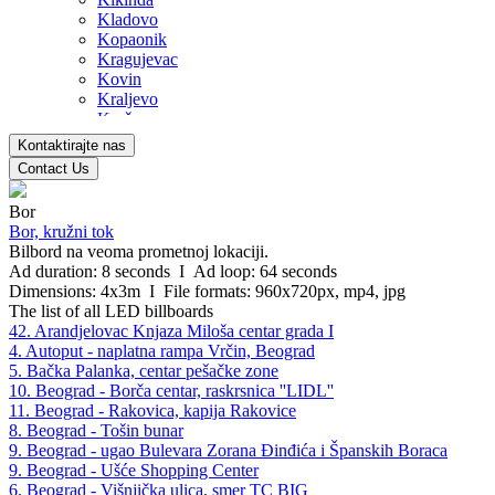
Kladovo
Kopaonik
Kragujevac
Kovin
Kraljevo
Kruševac
Leskovac
Kontaktirajte nas
Loznica
Contact Us
Mladenovac
Niš
Bor
Nova Pazova
Bor, kružni tok
Novi Sad
Bilbord na veoma prometnoj lokaciji.
Novi Pazar
Ad duration: 8 seconds I Ad loop: 64 seconds
Novi Banovci
Dimensions: 4x3m I File formats: 960x720px, mp4, jpg
Obrenovac
The list of all LED billboards
Pančevo
42. Arandjelovac Knjaza Miloša centar grada I
Paraćin
4. Autoput - naplatna rampa Vrčin, Beograd
Pirot
5. Bačka Palanka, centar pešačke zone
Požega
10. Beograd - Borča centar, raskrsnica ''LIDL''
Petrovac na Mlavi
11. Beograd - Rakovica, kapija Rakovice
Prijepolje
8. Beograd - Tošin bunar
Smederevo
9. Beograd - ugao Bulevara Zorana Đinđića i Španskih Boraca
Smederevska Palanka
9. Beograd - Ušće Shopping Center
Sremska Mitrovica
6. Beograd - Višnjička ulica, smer TC BIG