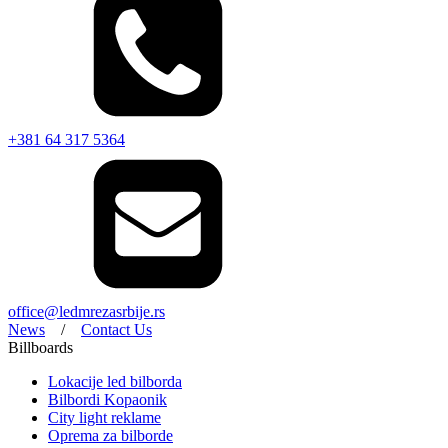
+381 64 317 5364
office@ledmrezasrbije.rs
News
/
Contact Us
Billboards
Lokacije led bilborda
Bilbordi Kopaonik
City light reklame
Oprema za bilborde