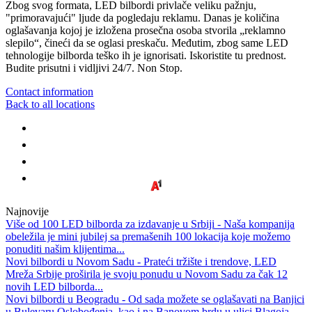
Zbog svog formata, LED bilbordi privlače veliku pažnju,
"primoravajući" ljude da pogledaju reklamu. Danas je količina
oglašavanja kojoj je izložena prosečna osoba stvorila „reklamno
slepilo“, čineći da se oglasi preskaču. Međutim, zbog same LED
tehnologije bilborda teško ih je ignorisati. Iskoristite tu prednost.
Budite prisutni i vidljivi 24/7. Non Stop.
Contact information
Back to all locations
Najnovije
Više od 100 LED bilborda za izdavanje u Srbiji - Naša kompanija
obeležila je mini jubilej sa premašenih 100 lokacija koje možemo
ponuditi našim klijentima...
Novi bilbordi u Novom Sadu - Prateći tržište i trendove, LED
Mreža Srbije proširila je svoju ponudu u Novom Sadu za čak 12
novih LED bilborda...
Novi bilbordi u Beogradu - Od sada možete se oglašavati na Banjici
u Bulevaru Oslobođenja, kao i na Banovom brdu u ulici Blagoja