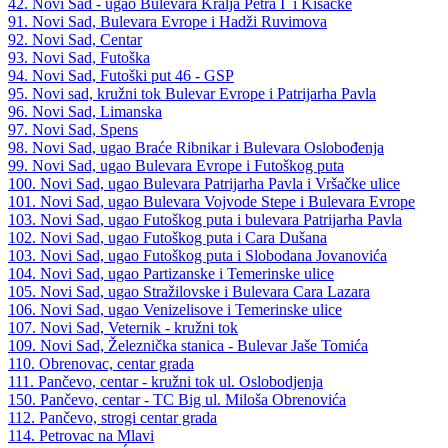
42. Novi Sad - ugao Bulevara Kralja Petra I i Kisačke
91. Novi Sad, Bulevara Evrope i Hadži Ruvimova
92. Novi Sad, Centar
93. Novi Sad, Futoška
94. Novi Sad, Futoški put 46 - GSP
95. Novi sad, kružni tok Bulevar Evrope i Patrijarha Pavla
96. Novi Sad, Limanska
97. Novi Sad, Spens
98. Novi Sad, ugao Braće Ribnikar i Bulevara Oslobođenja
99. Novi Sad, ugao Bulevara Evrope i Futoškog puta
100. Novi Sad, ugao Bulevara Patrijarha Pavla i Vršačke ulice
101. Novi Sad, ugao Bulevara Vojvode Stepe i Bulevara Evrope
103. Novi Sad, ugao Futoškog puta i bulevara Patrijarha Pavla
102. Novi Sad, ugao Futoškog puta i Cara Dušana
103. Novi Sad, ugao Futoškog puta i Slobodana Jovanovića
104. Novi Sad, ugao Partizanske i Temerinske ulice
105. Novi Sad, ugao Stražilovske i Bulevara Cara Lazara
106. Novi Sad, ugao Venizelisove i Temerinske ulice
107. Novi Sad, Veternik - kružni tok
109. Novi Sad, Železnička stanica - Bulevar Jaše Tomića
110. Obrenovac, centar grada
111. Pančevo, centar - kružni tok ul. Oslobodjenja
150. Pančevo, centar - TC Big ul. Miloša Obrenovića
112. Pančevo, strogi centar grada
114. Petrovac na Mlavi