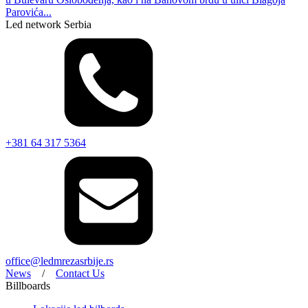
Parovića...
Led network Serbia
+381 64 317 5364
office@ledmrezasrbije.rs
News
/
Contact Us
Billboards