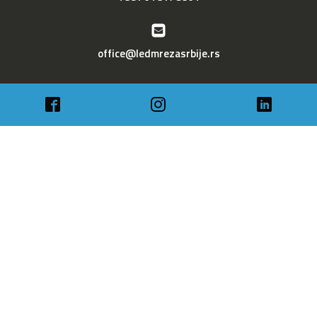
office@ledmrezasrbije.rs