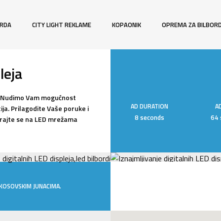
ORDA
CITY LIGHT REKLAME
KOPAONIK
OPREMA ZA BILBOR
leja
iji. Nudimo Vam mogućnost
AD DURATION
A
ija. Prilagodite Vaše poruke i
8 seconds
64 
irajte se na LED mrežama
KOSOVSKIM JUNACIMA.