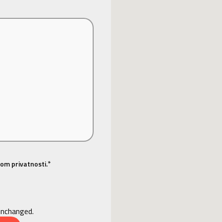
*
om privatnosti.
 unchanged.