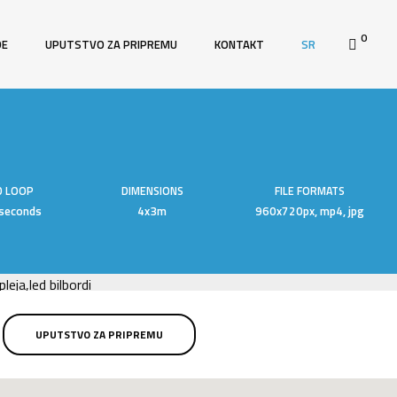
0
DE
UPUTSTVO ZA PRIPREMU
KONTAKT
SR
D LOOP
DIMENSIONS
FILE FORMATS
seconds
4x3m
960x720px, mp4, jpg
UPUTSTVO ZA PRIPREMU