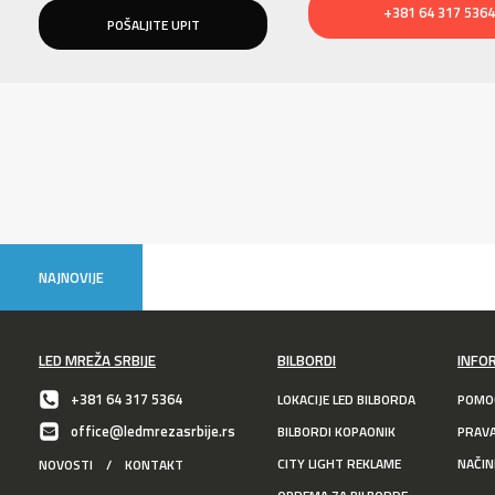
+381 64 317 5364
NAJNOVIJE
LED MREŽA SRBIJE
BILBORDI
INFO
+381 64 317 5364
LOKACIJE LED BILBORDA
POMOĆ
office@ledmrezasrbije.rs
BILBORDI KOPAONIK
PRAV
CITY LIGHT REKLAME
NAČIN
NOVOSTI
/
KONTAKT