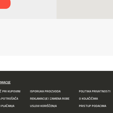
RMACIJE
 PRI KUPOVINI
ISPORUKA PROIZVODA
POLITIKA PRIVATNOSTI
A POTROŠAČA
REKLAMACIJE I ZAMENA ROBE
O KOLAČIĆIMA
I PLAĆANJA
USLOVI KORIŠĆENJA
PRISTUP PODACIMA