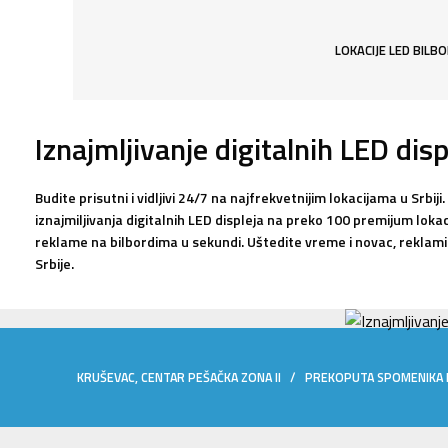
LOKACIJE LED BILB
Iznajmljivanje digitalnih LED disp
Budite prisutni i vidljivi 24/7 na najfrekvetnijim lokacijama u Srb
iznajmiljivanja digitalnih LED displeja na preko 100 premijum lokac
reklame na bilbordima u sekundi. Uštedite vreme i novac, reklam
Srbije.
KRUŠEVAC, CENTAR PEŠAČKA ZONA II / PREKOPUTA SPOMENIKA 