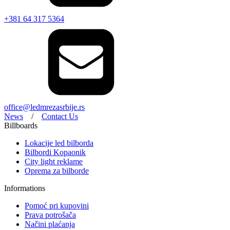
+381 64 317 5364
office@ledmrezasrbije.rs
News
/
Contact Us
Billboards
Lokacije led bilborda
Bilbordi Kopaonik
City light reklame
Oprema za bilborde
Informations
Pomoć pri kupovini
Prava potrošača
Načini plaćanja