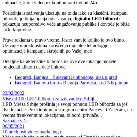
animacije, kao i video uz kontinuirani rad od 24h.
Poslednja istraživanja ukazuju na to da iako su klasični, štampani
bilbordi, jeftinija opcija oglašavanja,
digitalni LED bilbordi
pokazuju neuporedivo veće angažovanje publike i dovode je bliže
tački kupovine.
Prava reklama u pravo vreme. Jasno vam je koliko je ovo bitno.
Uživajte u prednostima korišćenja digitalne tehnologije i
optimizacije kampanja skrojenih po Vašoj meri.
Detaljne karakteristike bilborda na ove dve lokacije možete
pogledati klikom na date linkove:
Beograd, Banjica - Bulevar Oslobođenja, ulaz u grad
Beograd, Banovo brdo - Blagoja Parovića, kod Nis pumpe
23/02/2022
Više od 100 LED bilborda za izdavanje u Srbiji
LED Mreža Srbije proširila je svoju ponudu LED bilborda za još
dve lokacije. Pozicionirani u strogom centru Pančeva i Zaječara, na
veoma frenkventnim lokacijama, bilbordi privlače...
Saznajte više
06/05/2021
10 prednosti video marketinga