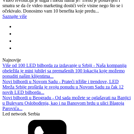
Video revolucija je stigla i među nama je! Trend je postavljen i
smatra se da će video marketing dostići veće visine nego što se i
očekivalo. Donosimo vam 10 benefita koje predu...
Saznajte više
Najnovije
Više od 100 LED bilborda za izdavanje u Srbiji - Naša kompanija
obeležila je mini jubilej sa premašenih 100 lokacija koje možemo
ponuditi našim klijentima...
Novi bilbordi u Novom Sadu - Prateći tržište i trendove, LED
Mreža Srbije proširila je svoju ponudu u Novom Sadu za čak 12
novih LED bilborda...
Novi bilbordi u Beogradu - Od sada možete se oglašavati na Banjici
u Bulevaru Oslobođenja, kao i na Banovom brdu u ulici Blagoja
Parovića...
Led network Serbia