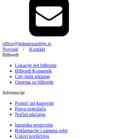
office@ledmrezasrbije.rs
Novosti
/
Kontakt
Bilbordi
Lokacije led bilborda
Bilbordi Kopaonik
City light reklame
Oprema za bilborde
Informacije
Pomoć pri kupovini
Prava potrošača
Načini plaćanja
Isporuka proizvoda
Reklamacije i zamena robe
Uslovi korišćenja