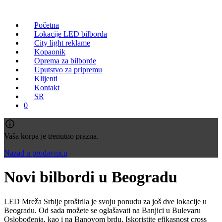
Početna
Lokacije LED bilborda
City light reklame
Kopaonik
Oprema za bilborde
Uputstvo za pripremu
Klijenti
Kontakt
SR
0
Vaša korpa je trenutno prazna.
Nazad u prodavnicu
Novi bilbordi u Beogradu
LED Mreža Srbije proširila je svoju ponudu za još dve lokacije u
Beogradu. Od sada možete se oglašavati na Banjici u Bulevaru
Oslobođenja, kao i na Banovom brdu. Iskoristite efikasnost cross