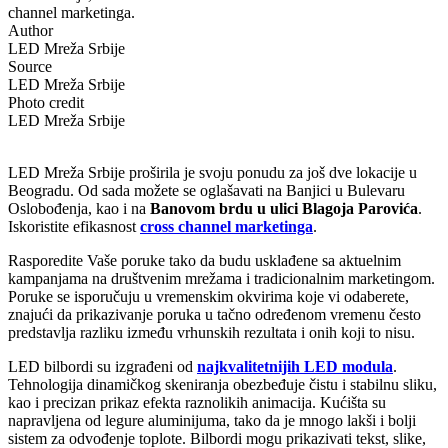
channel marketinga.
Author
LED Mreža Srbije
Source
LED Mreža Srbije
Photo credit
LED Mreža Srbije
LED Mreža Srbije proširila je svoju ponudu za još dve lokacije u
Beogradu. Od sada možete se oglašavati na Banjici u Bulevaru
Oslobođenja, kao i na
Banovom brdu u ulici Blagoja Parovića
.
Iskoristite efikasnost
cross channel marketinga
.
Rasporedite Vaše poruke tako da budu usklađene sa aktuelnim
kampanjama na društvenim mrežama i tradicionalnim marketingom.
Poruke se isporučuju u vremenskim okvirima koje vi odaberete,
znajući da prikazivanje poruka u tačno određenom vremenu često
predstavlja razliku između vrhunskih rezultata i onih koji to nisu.
LED bilbordi su izgrađeni od
najkvalitetnijih LED modula
.
Tehnologija dinamičkog skeniranja obezbeđuje čistu i stabilnu sliku,
kao i precizan prikaz efekta raznolikih animacija. Kućišta su
napravljena od legure aluminijuma, tako da je mnogo lakši i bolji
sistem za odvođenje toplote. Bilbordi mogu prikazivati tekst, slike,