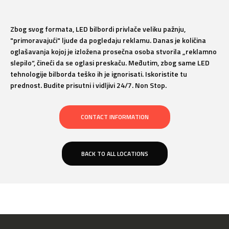
Zbog svog formata, LED bilbordi privlače veliku pažnju,
"primoravajući" ljude da pogledaju reklamu. Danas je količina
oglašavanja kojoj je izložena prosečna osoba stvorila „reklamno
slepilo“, čineći da se oglasi preskaču. Međutim, zbog same LED
tehnologije bilborda teško ih je ignorisati. Iskoristite tu
prednost. Budite prisutni i vidljivi 24/7. Non Stop.
CONTACT INFORMATION
BACK TO ALL LOCATIONS