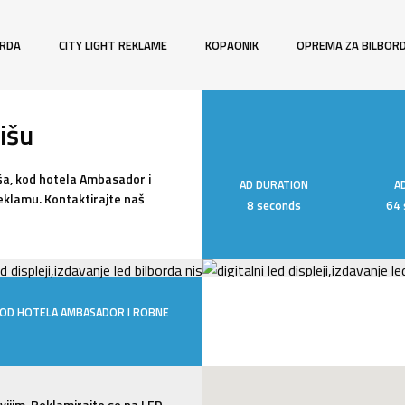
ORDA
CITY LIGHT REKLAME
KOPAONIK
OPREMA ZA BILBOR
išu
iša, kod hotela Ambasador i
AD DURATION
A
eklamu. Kontaktirajte naš
8 seconds
64 
KOD HOTELA AMBASADOR I ROBNE
jivijim. Reklamirajte se na LED