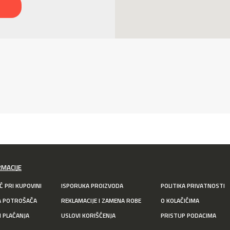
RMACIJE
 PRI KUPOVINI
ISPORUKA PROIZVODA
POLITIKA PRIVATNOSTI
A POTROŠAČA
REKLAMACIJE I ZAMENA ROBE
O KOLAČIĆIMA
I PLAĆANJA
USLOVI KORIŠĆENJA
PRISTUP PODACIMA