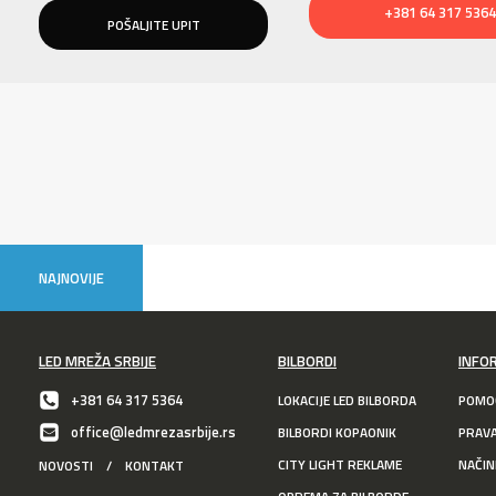
+381 64 317 5364
NAJNOVIJE
LED MREŽA SRBIJE
BILBORDI
INFO
+381 64 317 5364
LOKACIJE LED BILBORDA
POMOĆ
office@ledmrezasrbije.rs
BILBORDI KOPAONIK
PRAV
CITY LIGHT REKLAME
NAČIN
NOVOSTI
/
KONTAKT