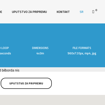
0
DE
UPUTSTVO ZA PRIPREMU
KONTAKT
SR
D LOOP
DIMENSIONS
FILE FORMATS
seconds
4x3m
960x720px, mp4, jpg
UPUTSTVO ZA PRIPREMU