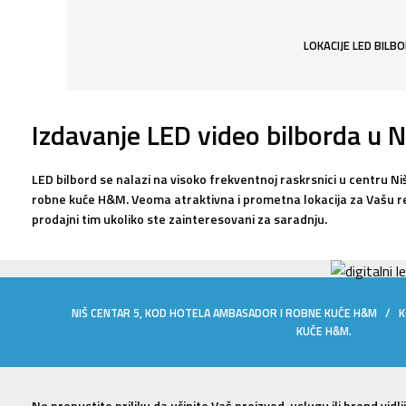
LOKACIJE LED BILB
Izdavanje LED video bilborda u N
LED bilbord se nalazi na visoko frekventnoj raskrsnici u centru N
robne kuće H&M. Veoma atraktivna i prometna lokacija za Vašu r
prodajni tim ukoliko ste zainteresovani za saradnju.
NIŠ CENTAR 5, KOD HOTELA AMBASADOR I ROBNE KUĆE H&M / 
KUĆE H&M.
Ne propustite priliku da učinite Vaš proizvod, uslugu ili brend vidl