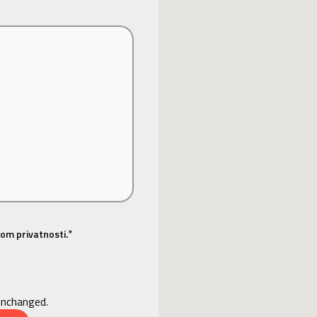
*
om privatnosti.
 unchanged.