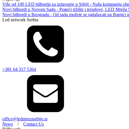
Više od 100 LED bilborda za izdavanje u Srbiji - Naša kompanija obel
Novi bilbordi u Novom Sadu - Prateći tržište i trendove, LED Mreža 
Novi bilbordi u Beogradu - Od sada možete se oglašavati na Banjici 
Led network Serbia
+381 64 317 5364
office@ledmrezasrbije.rs
News
/
Contact Us