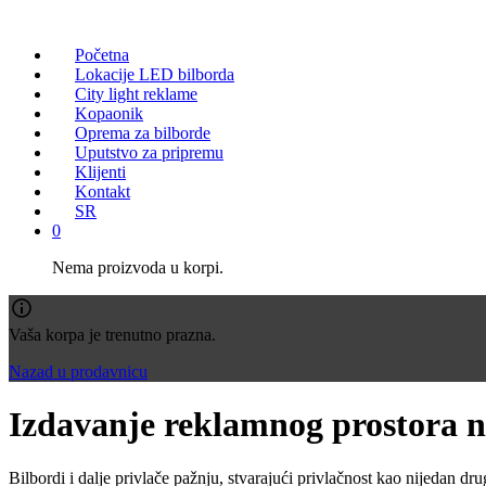
Početna
Lokacije LED bilborda
City light reklame
Kopaonik
Oprema za bilborde
Uputstvo za pripremu
Klijenti
Kontakt
SR
0
Nema proizvoda u korpi.
Vaša korpa je trenutno prazna.
Nazad u prodavnicu
Izdavanje reklamnog prostora 
Bilbordi i dalje privlače pažnju, stvarajući privlačnost kao nijedan 