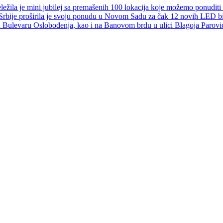
ežila je mini jubilej sa premašenih 100 lokacija koje možemo ponuditi 
Srbije proširila je svoju ponudu u Novom Sadu za čak 12 novih LED bi
u Bulevaru Oslobođenja, kao i na Banovom brdu u ulici Blagoja Parović