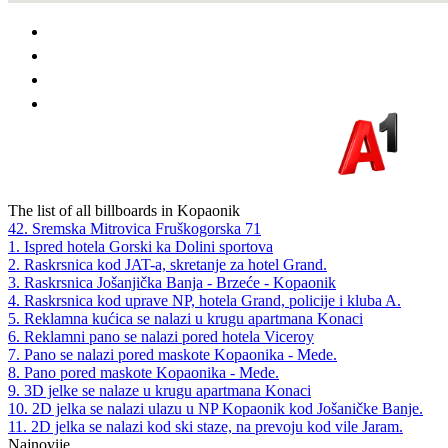
The list of all billboards in Kopaonik
42. Sremska Mitrovica Fruškogorska 71
1. Ispred hotela Gorski ka Dolini sportova
2. Raskrsnica kod JAT-a, skretanje za hotel Grand.
3. Raskrsnica Jošanjička Banja - Brzeće - Kopaonik
4. Raskrsnica kod uprave NP, hotela Grand, policije i kluba A.
5. Reklamna kućica se nalazi u krugu apartmana Konaci
6. Reklamni pano se nalazi pored hotela Viceroy
7. Pano se nalazi pored maskote Kopaonika - Mede.
8. Pano pored maskote Kopaonika - Mede.
9. 3D jelke se nalaze u krugu apartmana Konaci
10. 2D jelka se nalazi ulazu u NP Kopaonik kod Jošaničke Banje.
11. 2D jelka se nalazi kod ski staze, na prevoju kod vile Jaram.
Najnovije