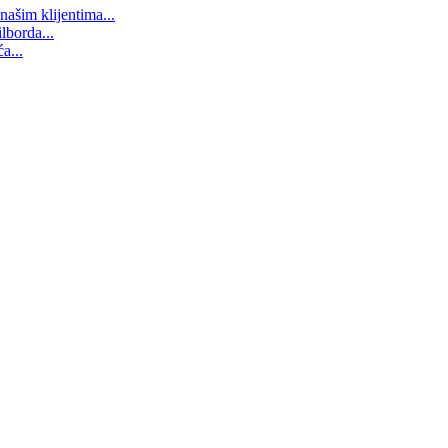
našim klijentima...
lborda...
a...