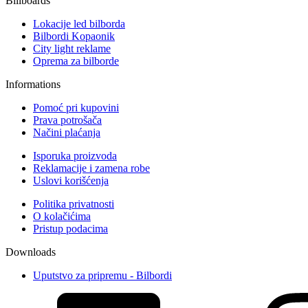
Billboards
Lokacije led bilborda
Bilbordi Kopaonik
City light reklame
Oprema za bilborde
Informations
Pomoć pri kupovini
Prava potrošača
Načini plaćanja
Isporuka proizvoda
Reklamacije i zamena robe
Uslovi korišćenja
Politika privatnosti
O kolačićima
Pristup podacima
Downloads
Uputstvo za pripremu - Bilbordi