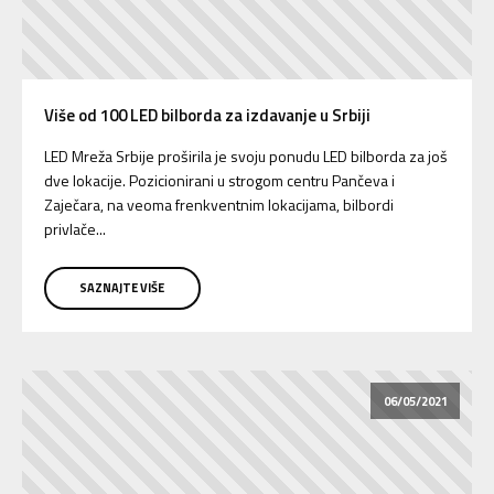
Više od 100 LED bilborda za izdavanje u Srbiji
LED Mreža Srbije proširila je svoju ponudu LED bilborda za još
dve lokacije. Pozicionirani u strogom centru Pančeva i
Zaječara, na veoma frenkventnim lokacijama, bilbordi
privlače...
SAZNAJTE VIŠE
06/05/2021