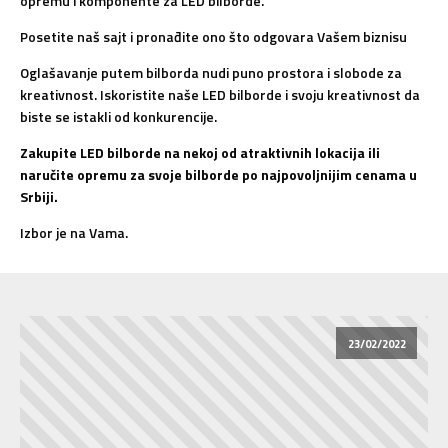
opremu i komponente za LED bilborde.
Posetite naš sajt i pronađite ono što odgovara Vašem biznisu
Oglašavanje putem bilborda nudi puno prostora i slobode za
kreativnost. Iskoristite naše LED bilborde i svoju kreativnost da
biste se istakli od konkurencije.
Zakupite LED bilborde na nekoj od atraktivnih lokacija ili
naručite opremu za svoje bilborde po najpovoljnijim cenama u
Srbiji.
Izbor je na Vama.
23/02/2022